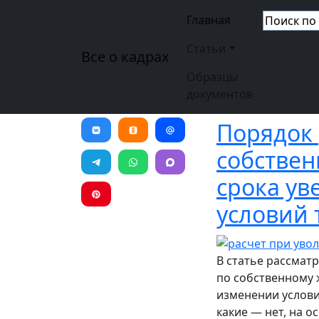
Перейти к основному содержанию
Основная н
Главная
Статьи
Все о кадрах
Образцы
документов
Порядок 
собствен
срока ув
условий 
В статье рассмат
по собственному 
изменении услови
какие — нет, на о