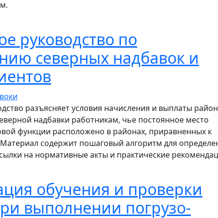
м.
шаговое руководство при отстранении от работы по ре
е руководство по
нию северных надбавок и
иентов
дство разъясняет условия начисления и выплаты райо
еверной надбавки работникам, чье постоянное место
вой функции расположено в районах, приравненных к
 Материал содержит пошаговый алгоритм для определе
ссылки на нормативные акты и практические рекомендац
шаговое руководство по применению северных надбаво
ация обучения и проверки
ри выполнении погрузо-