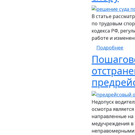
В статье рассмат
по трудовым спор
кодекса РФ, регу
работе и изменен
о По
Подробнее
Пошагово
отстране
предрейс
Недопуск водител
осмотра является
направленные на
медучреждения в т
неправомерными 