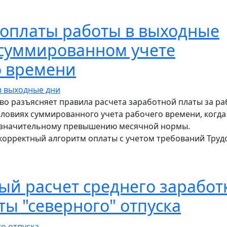
рядок расчета при увольнении по собственному желани
 оплаты работы в выходные
 суммированном учете
о времени
во разъясняет правила расчета заработной платы за ра
словиях суммированного учета рабочего времени, когда
к значительному превышению месячной нормы.
корректный алгоритм оплаты с учетом требований Труд
рядок оплаты работы в выходные дни при суммированн
й расчет среднего заработ
ты "северного" отпуска