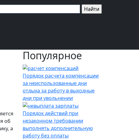
Популярное
Порядок расчета компенсации
за неиспользованные дни
отдыха за работу в выходные
дни при увольнении
Порядок действий при
няется
незаконном требовании
я об
выполнять дополнительную
ку, а
работу без оплаты