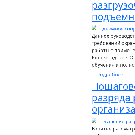
разгрузо
подъемн
Данное руководст
требований охран
работы с примене
Ростехнадзоре. О
обучения и полно
о Ор
Подробнее
Пошагов
разряда 
организ
В статье рассмат