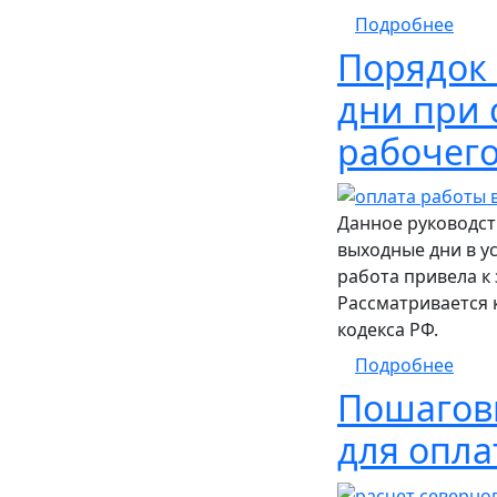
о По
Подробнее
Порядок
дни при
рабочег
Данное руководст
выходные дни в у
работа привела 
Рассматривается 
кодекса РФ.
о По
Подробнее
Пошаговы
для опла