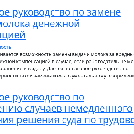
е руководство по замене
молока денежной
ацией
ривается возможность замены выдачи молока за вредны
нежной компенсацией в случае, если работодатель не м
 хранение и выдачу. Дается пошаговое руководство по
рности такой замены и ее документальному оформлен
шаговое руководство по замене выдачи молока денежн
е руководство по
ению случаев немедленного
ия решения суда по трудов