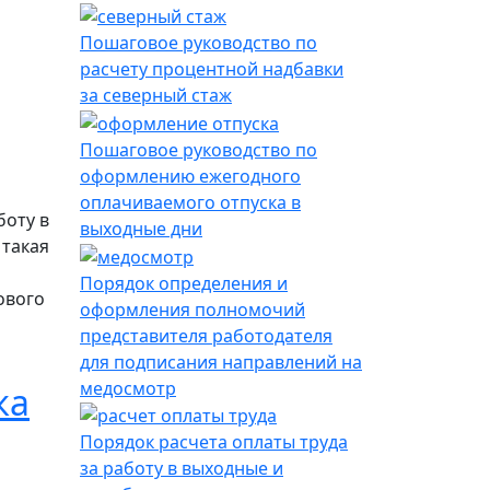
ю до истечения срока уведомления об изменении услови
Пошаговое руководство по
расчету процентной надбавки
за северный стаж
Пошаговое руководство по
оформлению ежегодного
оплачиваемого отпуска в
боту в
выходные дни
 такая
Порядок определения и
ового
оформления полномочий
представителя работодателя
ом учете рабочего времени
для подписания направлений на
медосмотр
ка
Порядок расчета оплаты труда
за работу в выходные и