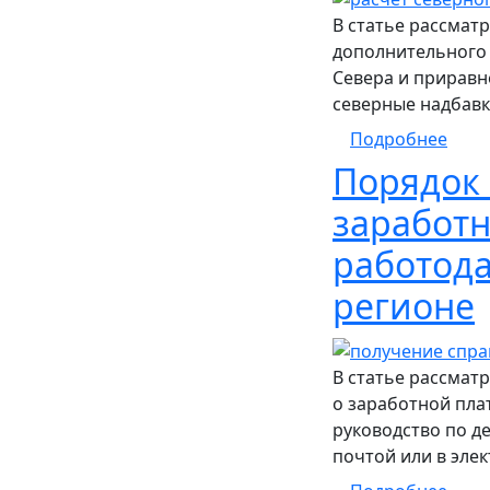
В статье рассмат
дополнительного 
Севера и приравн
северные надбавк
о По
Подробнее
Порядок 
заработн
работода
регионе
В статье рассмат
о заработной пла
руководство по д
почтой или в элек
о По