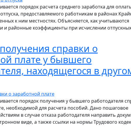
ривается порядок расчета среднего заработка для оплат
отпуска, предоставляемого работникам в районах Край
енных к ним местностях. Объясняется, как учитываются
и и районные коэффициенты при исчислении отпускных
шаговый расчет среднего заработка для оплаты "северн
получения справки о
ой плате у бывшего
теля, находящегося в друго
ривается порядок получения у бывшего работодателя сп
те, необходимой для расчета пособий. Дано пошаговое
ействиям в случае отказа работодателя направить доку
тронном виде, а также ссылки на нормы Трудового кодек
рядок получения справки о заработной плате у бывшего