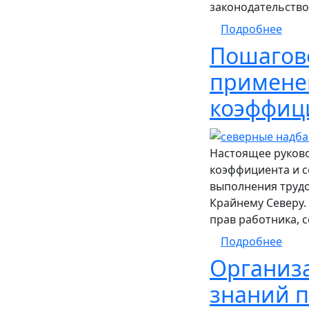
законодательство
о По
Подробнее
Пошагово
примене
коэффиц
Настоящее руково
коэффициента и с
выполнения трудо
Крайнему Северу.
прав работника, 
о По
Подробнее
Организ
знаний п