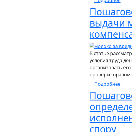
Подробнее
Пошагово
выдачи 
компенс
В статье рассмат
условия труда де
организовать его
проверке правоме
о По
Подробнее
Пошагово
определ
исполнен
спору