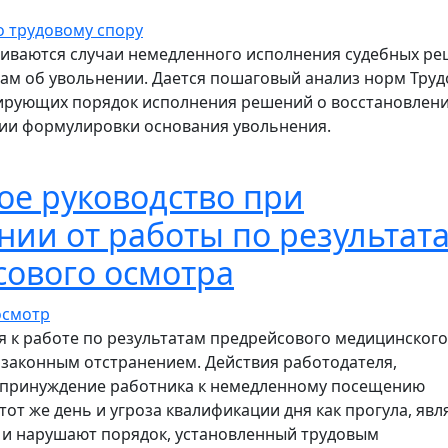
риваются случаи немедленного исполнения судебных р
ам об увольнении. Дается пошаговый анализ норм Труд
лирующих порядок исполнения решений о восстановлени
ии формулировки основания увольнения.
шаговое руководство по определению случаев немедлен
е руководство при
нии от работы по результат
ового осмотра
я к работе по результатам предрейсового медицинского
 законным отстранением. Действия работодателя,
 принуждение работника к немедленному посещению
от же день и угроза квалификации дня как прогула, явл
и нарушают порядок, установленный трудовым