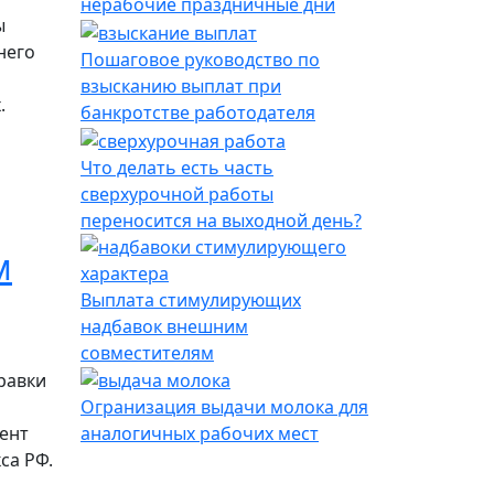
нерабочие праздничные дни
ы
него
Пошаговое руководство по
взысканию выплат при
.
банкротстве работодателя
ого" отпуска
Что делать есть часть
сверхурочной работы
переносится на выходной день?
м
Выплата стимулирующих
надбавок внешним
совместителям
равки
Огранизация выдачи молока для
мент
аналогичных рабочих мест
са РФ.
 работодателя, находящегося в другом регионе