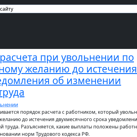
авигация
расчета при увольнении по
ному желанию до истечения
едомления об изменении
труда
ривается порядок расчета с работником, который уволь
желанию до истечения двухмесячного срока уведомлени
й труда. Разъясняется, какие выплаты положены работни
сновании норм Трудового кодекса РФ.