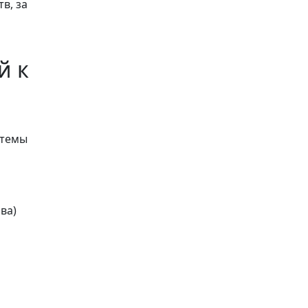
в, за
й к
стемы
ва)