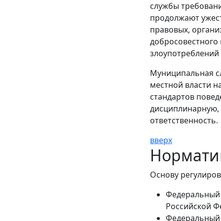
службы требован
продолжают ужест
правовых, органи
добросовестного
злоупотреблений 
Муниципальная сл
местной власти н
стандартов повед
дисциплинарную, 
ответственность.
вверх
Нормати
Основу регулиров
Федеральный 
Российской Ф
Федеральный 