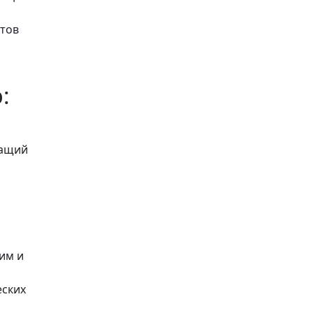
ктов
:
жащий
им и
еских