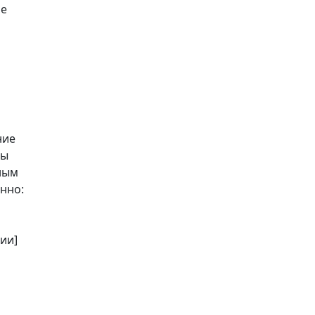
ие
ние
ны
ным
нно:
ии]