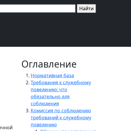
Оглавление
Нормативная база
Требования к служебному
поведению: что
обязательно для
соблюдения
Комиссия по соблюдению
требований к служебному
поведению
ичной