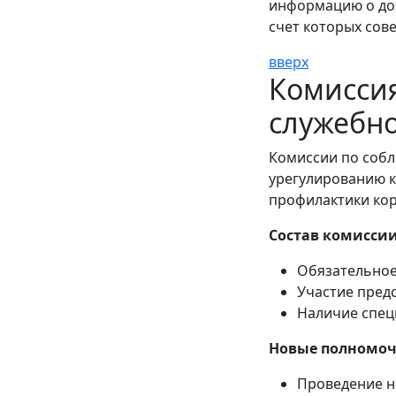
информацию о дох
счет которых сов
вверх
Комисси
служебн
Комиссии по соб
урегулированию 
профилактики ко
Состав комиссии
Обязательное
Участие пред
Наличие спец
Новые полномоч
Проведение н