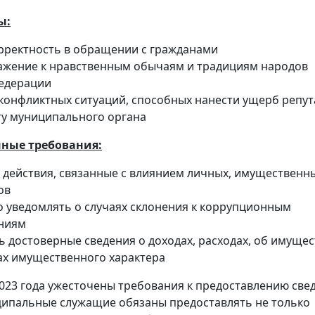
ы:
рректность в обращении с гражданами
ажение к нравственным обычаям и традициям народов
едерации
 конфликтных ситуаций, способных нанести ущерб репу
ту муниципального органа
ные требования:
 действия, связанные с влиянием личных, имущественн
ов
 уведомлять о случаях склонения к коррупционным
ниям
 достоверные сведения о доходах, расходах, об имущес
ах имущественного характера
023 года ужесточены требования к предоставлению све
ципальные служащие обязаны предоставлять не только