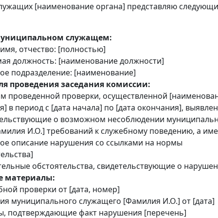
лужащих [наименование органа] представляю следующ
муниципальном служащем:
имя, отчество: [полностью]
ая должность: [наименование должности]
ое подразделение: [наименование]
ля проведения заседания комиссии:
ам проведенной проверки, осуществленной [наименова
] в период с [дата начала] по [дата окончания], выявле
тельствующие о возможном несоблюдении муниципаль
милия И.О.] требований к служебному поведению, а име
ное описание нарушения со ссылками на нормы
ельства]
тельные обстоятельства, свидетельствующие о нарушен
е материалы:
бной проверки от [дата, номер]
я муниципального служащего [Фамилия И.О.] от [дата]
ы, подтверждающие факт нарушения [перечень]