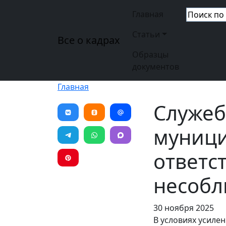
Перейти к основному содержанию
Основная н
Главная
Статьи
Все о кадрах
Образцы
документов
Главная
Служеб
муници
ответс
несобл
30 ноября 2025
В условиях усиле