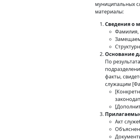
муниципальных с
материалы:
Сведения о 
Фамилия, 
Замещаем
Структурн
Основание д
По результат
подразделения
факты, свиде
служащим [Фа
[Конкрет
законодат
[Дополни
Прилагаемы
Акт служе
Объяснени
Документ