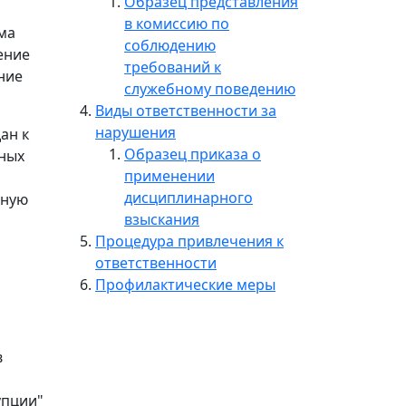
Образец представления
в комиссию по
ма
соблюдению
ение
требований к
ние
служебному поведению
Виды ответственности за
нарушения
ан к
Образец приказа о
нных
применении
дисциплинарного
вную
взыскания
Процедура привлечения к
ответственности
Профилактические меры
в
упции"