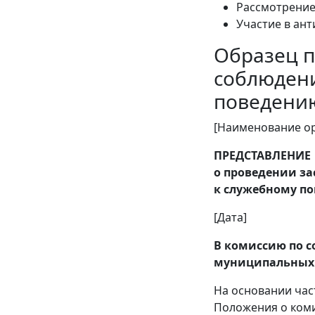
Рассмотрение
Участие в ан
Образец п
соблюден
поведени
[Наименование ор
ПРЕДСТАВЛЕНИЕ
о проведении з
к служебному п
[Дата]
В комиссию по 
муниципальных 
На основании част
Положения о ком