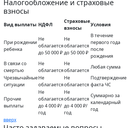
Налогообложение и страховые
взносы
Страховые
Вид выплаты
НДФЛ
Условия
взносы
В течение
Не
Не
При рождении
первого года
облагается
облагается
ребенка
после
до 50 000 ₽
до 50 000 ₽
рождения
В связи со
Не
Не
Любая сумма
смертью
облагается
облагается
Чрезвычайные
Не
Не
Подтверждение
ситуации
облагается
облагается
факта ЧС
Не
Не
Суммарно за
Прочие
облагается
облагается
календарный
выплаты
до 4 000 ₽/
до 4 000 ₽/
год
год
год
вверх
Часто задаваемые вопросы