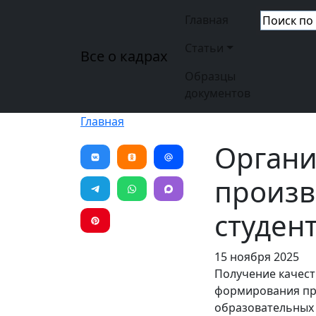
Перейти к основному содержанию
Основная н
Главная
Статьи
Все о кадрах
Образцы
документов
Главная
Органи
произв
студен
15 ноября 2025
Получение качес
формирования пра
образовательных 