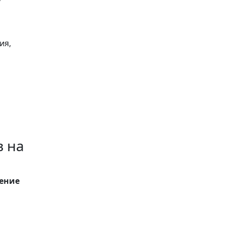
ия,
в на
дение