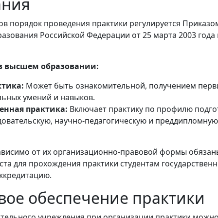
ания
зов порядок проведения практики регулируется Приказо
азования Российской Федерации от 25 марта 2003 года
в высшем образовании:
ктика:
Может быть ознакомительной, получением пер
ьных умений и навыков.
енная практика:
Включает практику по профилю подго
довательскую, научно-педагогическую и преддипломную
ависимо от их организационно-правовой формы обязан
ста для прохождения практики студентам государствен
ккредитацию.
вое обеспечение практики
тельного учреждения при организации практики можн