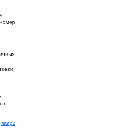
м
 номер
вичных
товки,
ы
ных
вверх
о