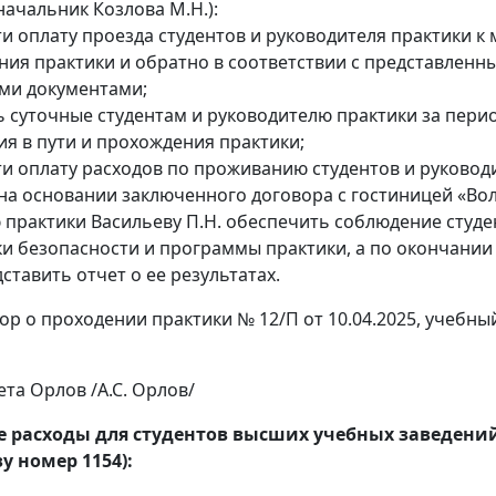
начальник Козлова М.Н.):
и оплату проезда студентов и руководителя практики к 
ия практики и обратно в соответствии с представленн
ми документами;
 суточные студентам и руководителю практики за пери
я в пути и прохождения практики;
и оплату расходов по проживанию студентов и руковод
на основании заключенного договора с гостиницей «Вол
 практики Васильеву П.Н. обеспечить соблюдение студ
ки безопасности и программы практики, а по окончании
ставить отчет о ее результатах.
ор о проходении практики № 12/П от 10.04.2025, учебны
та Орлов /А.С. Орлов/
 расходы для студентов высших учебных заведени
у номер 1154):