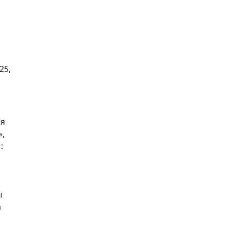
25,
ня
»,
:
ы
а