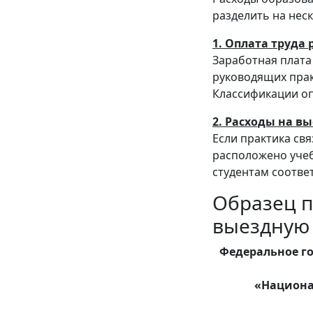
разделить на нес
1. Оплата труда
Заработная плата
руководящих прак
Классификации оп
2. Расходы на в
Если практика свя
расположено учеб
студентам соотве
Образец п
выездную 
Федеральное г
«Национа