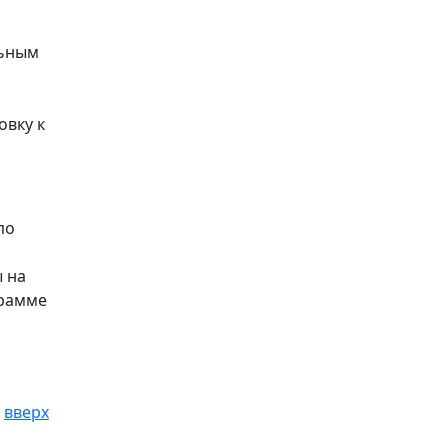
льным
овку к
по
 на
грамме
вверх