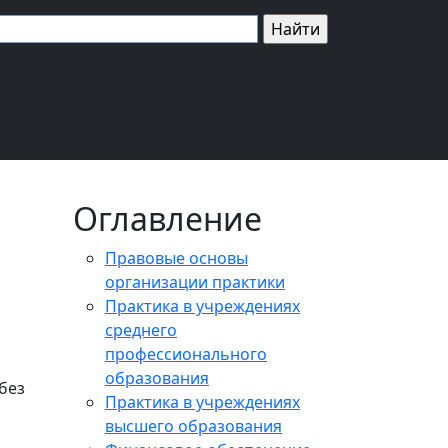
Оглавление
Правовые основы
организации практики
Практика в учреждениях
среднего
профессионального
образования
без
Практика в учреждениях
высшего образования