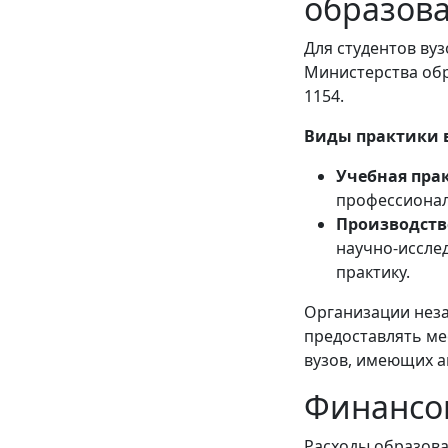
образов
Для студентов ву
Министерства обр
1154.
Виды практики 
Учебная пра
профессионал
Производств
научно-иссле
практику.
Организации нез
предоставлять ме
вузов, имеющих а
Финансо
Расходы образова