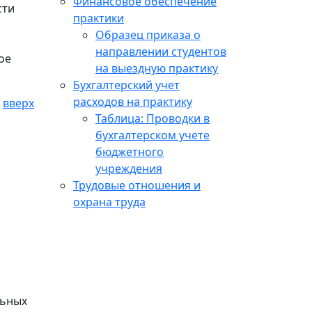
Финансовое обеспечение
сти
практики
Образец приказа о
направлении студентов
ое
на выездную практику
Бухгалтерский учет
расходов на практику
вверх
Таблица: Проводки в
бухгалтерском учете
бюджетного
учреждения
Трудовые отношения и
охрана труда
льных