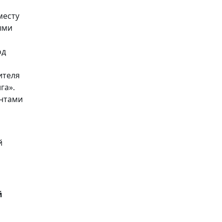
месту
ыми
од
ителя
га».
ентами
й
й