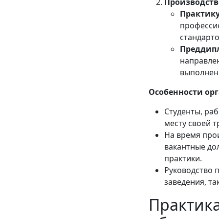
Производств
Практику
професси
стандарто
Преддип
направлен
выполнен
Особенности ор
Студенты, ра
месту своей т
На время про
вакантные до
практики.
Руководство 
заведения, та
Практика