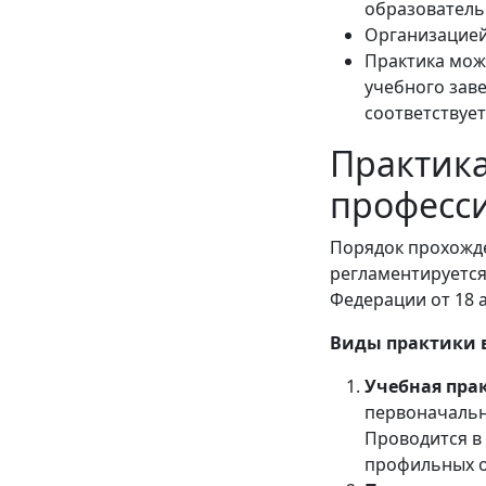
образователь
Организацией
Практика мож
учебного заве
соответствуе
Практика
професс
Порядок прохожде
регламентируется
Федерации от 18 а
Виды практики 
Учебная пра
первоначальн
Проводится в 
профильных о