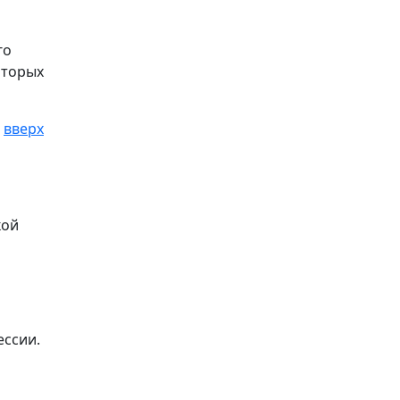
го
оторых
вверх
кой
ессии.