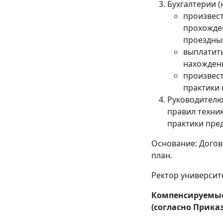
Бухгалтерии (
произвест
прохожден
проездны
выплатить
нахождени
произвест
практики 
Руководителю
правил техни
практики пред
Основание: Догов
план.
Ректор университе
Компенсируемые
(согласно Приказ