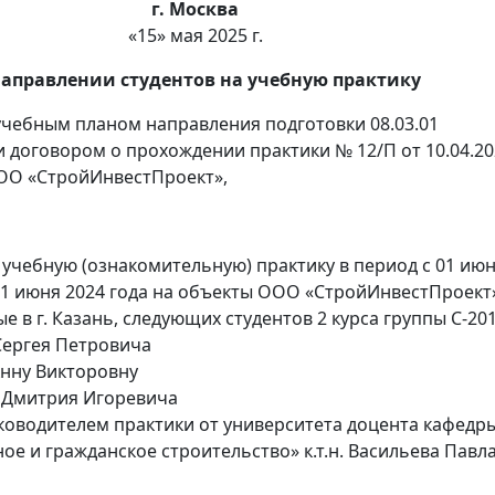
г. Москва
«15» мая 2025 г.
направлении студентов на учебную практику
 учебным планом направления подготовки 08.03.01
и договором о прохождении практики № 12/П от 10.04.20
ОО «СтройИнвестПроект»,
 учебную (ознакомительную) практику в период с 01 ию
 21 июня 2024 года на объекты ООО «СтройИнвестПроект
 в г. Казань, следующих студентов 2 курса группы С-201
Сергея Петровича
Анну Викторовну
 Дмитрия Игоревича
ководителем практики от университета доцента кафедр
е и гражданское строительство» к.т.н. Васильева Павл