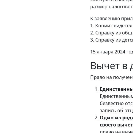
размер налоговог
К заявлению прил
1. Копии свидетел
2. Справку из об
3. Справку из дет
15 января 2024 года
Вычет в
Право на получен
Единственный
Единственным
безвестно от
запись об отц
Один из род
своего вычет
право на выч