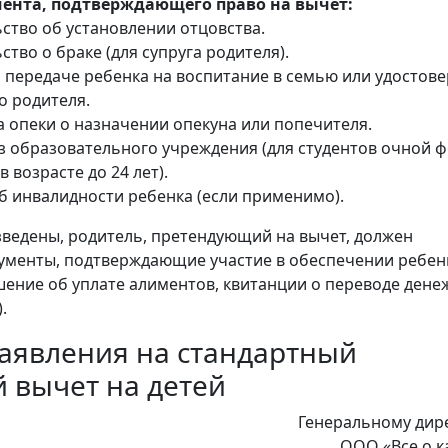
ента, подтверждающего право на вычет:
ство об установлении отцовства.
ство о браке (для супруга родителя).
 передаче ребенка на воспитание в семью или удостов
о родителя.
а опеки о назначении опекуна или попечителя.
з образовательного учреждения (для студентов очной 
 возрасте до 24 лет).
б инвалидности ребенка (если применимо).
зведены, родитель, претендующий на вычет, должен
ументы, подтверждающие участие в обеспечении ребен
шение об уплате алиментов, квитанции о переводе ден
.
аявления на стандартный
 вычет на детей
Генеральному дир
ООО «Все о к