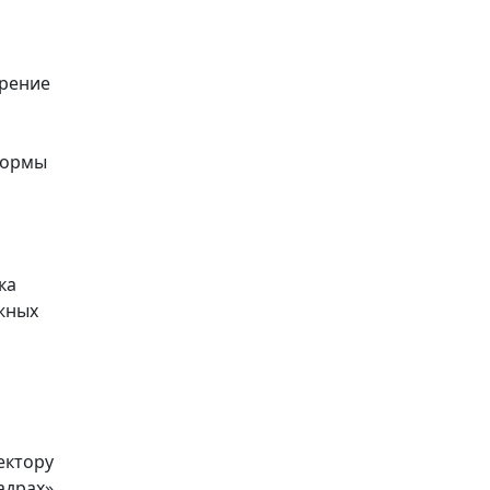
ерение
формы
ка
ежных
ектору
адрах»