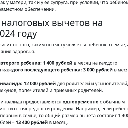
ак у матери, так и у ее супруга, при условии, что ребено
совместном обеспечении.
налоговых вычетов на
2024 году
исит от того, каким по счету является ребенок в семье, 
ояния здоровья.
 второго ребенка:
1 400 рублей
в месяц на каждого.
и каждого последующего ребенка:
3 000 рублей
в меся
инвалида:
12 000 рублей
для родителей и усыновителей
пекунов, попечителей и приемных родителей.
-инвалида предоставляется
одновременно
с обычным
мости от очередности рождения. Например, если ребен
 первым в семье, то общий размер вычета составит 1 40
ублей =
13 400 рублей
в месяц.