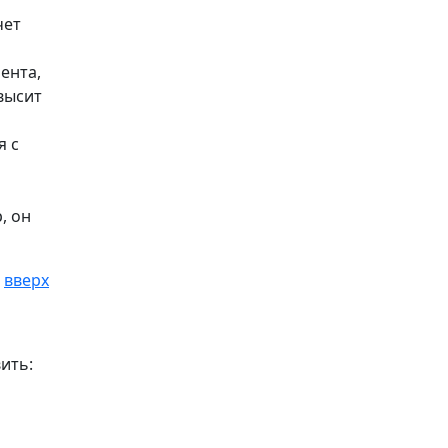
чет
ента,
высит
я с
, он
вверх
ить: