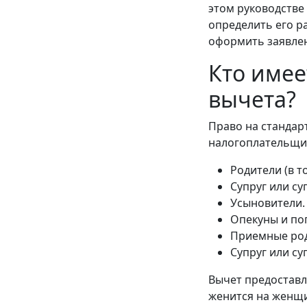
этом руководстве
определить его р
оформить заявле
Кто имее
вычета?
Право на стандар
налогоплательщик
Родители (в т
Супруг или су
Усыновители.
Опекуны и по
Приемные род
Супруг или су
Вычет предоставл
женится на женщи