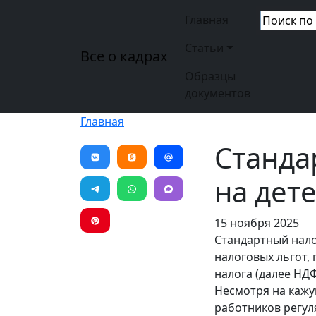
Перейти к основному содержанию
Основная н
Главная
Статьи
Все о кадрах
Образцы
документов
Главная
Станда
на дет
15 ноября 2025
Стандартный нало
налоговых льгот,
налога (далее НД
Несмотря на кажущ
работников регул