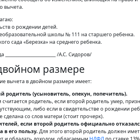
о вычета.
агаю:
ьств о рождении детей.
щеобразовательной школы № 111 на старшего ребенка.
ского сада «Березка» на среднего ребенка.
 _______________________ /А.С. Сидоров/
 двойном размере
ие вычета в двойном размере имеет:
 родитель (усыновитель, опекун, попечитель).
 считается родитель, если второй родитель умер, приз
сутствующим, либо если в свидетельстве о рождении ре
е сделана со слов матери (стоит прочерк).
ителей, если второй родитель официально отказалс
а в его пользу.
Для этого второй родитель должен име
ет и обладать доходом, облагаемым
НДФЛ
по ставке 13%