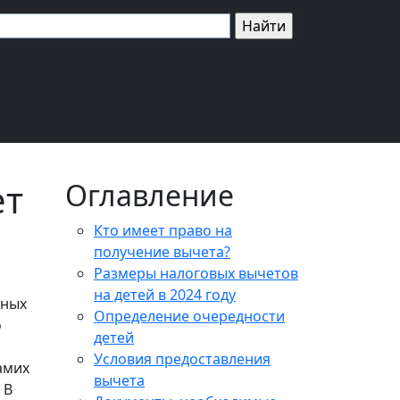
ет
Оглавление
Кто имеет право на
получение вычета?
Размеры налоговых вычетов
на детей в 2024 году
нных
Определение очередности
о
детей
Условия предоставления
самих
вычета
 В