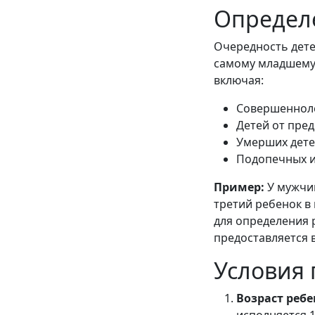
Определ
Очередность дете
самому младшему
включая:
Совершенноле
Детей от пре
Умерших дете
Подопечных и
Пример:
У мужчин
третий ребенок в 
для определения 
предоставляется в
Условия 
Возраст ребе