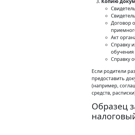
Копию докум
Свидетель
Свидетель
Договор о
приемног
Акт орган
Справку и
обучения в
Справку о
Если родители ра
предоставить док
(например, согла
средств, расписки)
Образец з
налоговый