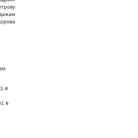
етрову
одажам
дорова
ких
, в
), в
в