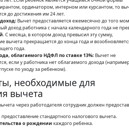
18 лет. Если ребенок является учащимся очной формы
пирантом, ординатором, интерном или курсантом, то вы
ся до достижения им 24 лет.
доход:
Вычет предоставляется ежемесячно до того мом
ый доход работника с начала календарного года не пре
ей
. С месяца, в котором доход превысил эту сумму,
ие вычета прекращается до конца года и возобновляетс
ющего года.
да, облагаемого НДФЛ по ставке 13%:
Вычет не
ся, если у работника нет облагаемого дохода (например
тпуске по уходу за ребенком).
ты, необходимые для
ия вычета
ычета через работодателя сотрудник должен предостав
 предоставление стандартного налогового вычета.
тельства о рождении
каждого ребенка.