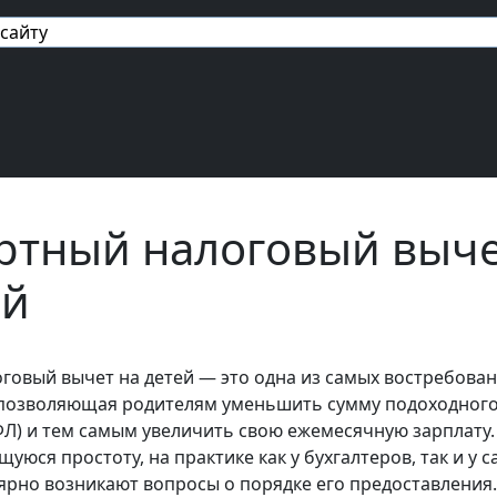
авигация
ртный налоговый выч
ей
говый вычет на детей — это одна из самых востребова
 позволяющая родителям уменьшить сумму подоходног
ФЛ) и тем самым увеличить свою ежемесячную зарплату.
уюся простоту, на практике как у бухгалтеров, так и у 
ярно возникают вопросы о порядке его предоставления.