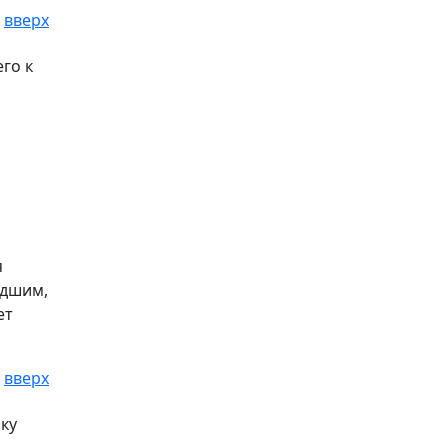
вверх
го к
я
адшим,
ет
вверх
ку