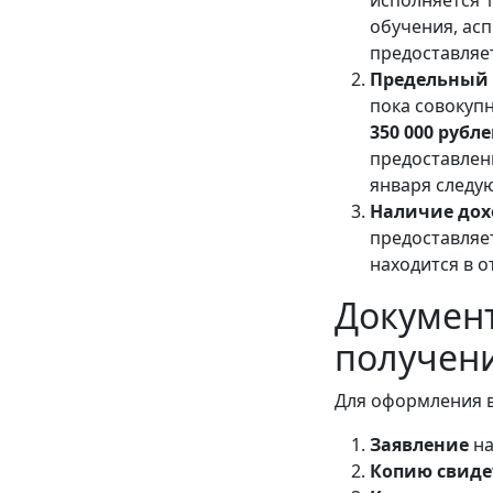
исполняется 
обучения, ас
предоставляет
Предельный 
пока совокупн
350 000 рубл
предоставлен
января следу
Наличие дохо
предоставляет
находится в о
Докумен
получен
Для оформления в
Заявление
на
Копию свиде