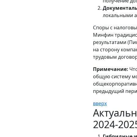
получение до
Документаль
локальными а
Споры с налоговы
Минфин традицио
результатами (Пис
на сторону компа
трудовым договор
Примечание:
Что
общую систему мо
общекорпоративн
предыдущий пери
вверх
Актуаль
2024-202
Гибридные и