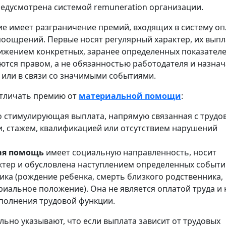
предусмотрена системой remuneration организации.
е имеет разграничение премий, входящих в систему о
 поощрений. Первые носят регулярный характер, их выпл
ижением конкретных, заранее определенных показател
ляются правом, а не обязанностью работодателя и назна
и или в связи со значимыми событиями.
отличать премию от
материальной помощи
:
 стимулирующая выплата, напрямую связанная с труд
, стажем, квалификацией или отсутствием нарушений
ая помощь
имеет социальную направленность, носит
ктер и обусловлена наступлением определенных событи
ика (рождение ребенка, смерть близкого родственника,
иальное положение). Она не является оплатой труда и 
ыполнения трудовой функции.
льно указывают, что если выплата зависит от трудовых