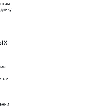
ентом
зднику
ых
ями,
етом
жении