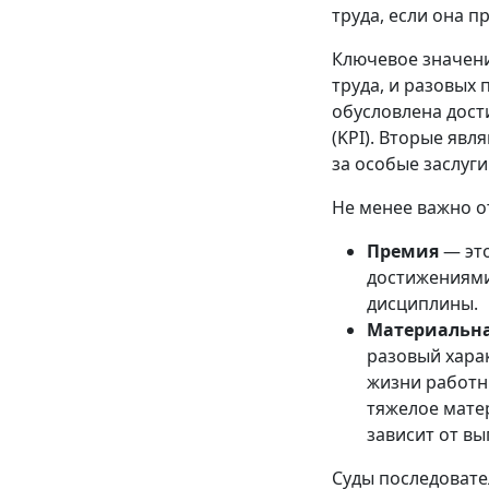
труда, если она 
Ключевое значени
труда, и разовых
обусловлена дост
(KPI). Вторые яв
за особые заслуг
Не менее важно 
Премия
— это
достижениями
дисциплины.
Материальн
разовый хара
жизни работн
тяжелое матер
зависит от в
Суды последовате