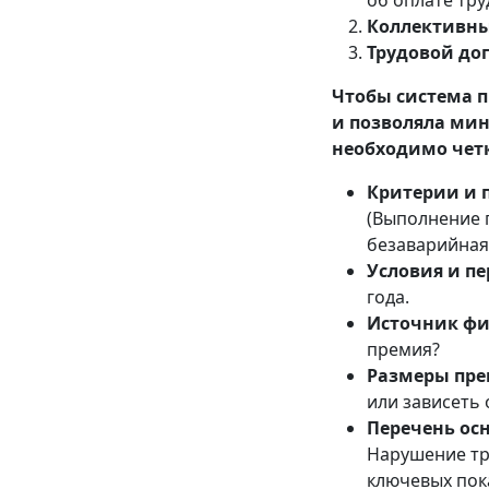
об оплате труд
Коллективны
Трудовой до
Чтобы система 
и позволяла мин
необходимо четк
Критерии и 
(Выполнение 
безаварийная 
Условия и п
года.
Источник фи
премия?
Размеры пре
или зависеть 
Перечень ос
Нарушение тр
ключевых пок