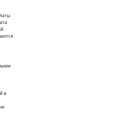
платы
ата
ей
чаются
овыми
й в
не