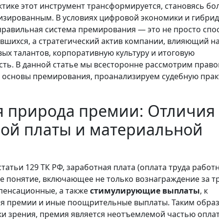
тике этот инструмент трансформируется, становясь бо
изированным. В условиях цифровой экономики и гибри
равильная система премирования — это не просто спо
шихся, а стратегический актив компании, влияющий н
ых талантов, корпоративную культуру и итоговую
ть. В данной статье мы всесторонне рассмотрим право
основы премирования, проанализируем судебную прак
 природа премии: Отличия 
ной платы и материальной
статьи 129 ТК РФ, заработная плата (оплата труда работ
е понятие, включающее не только вознаграждение за тр
мпенсационные, а также
стимулирующие выплаты
, к
я премии и иные поощрительные выплаты. Таким образ
и зрения, премия является неотъемлемой частью опла