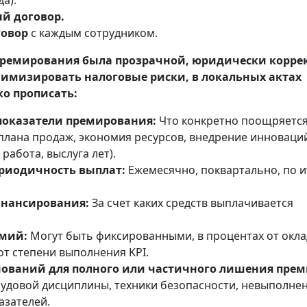
а).
й договор.
говор
с каждым сотрудником.
премирования была прозрачной, юридически корре
имизировать налоговые риски, в локальных актах
о прописать:
показатели премирования:
Что конкретно поощряется
плана продаж, экономия ресурсов, внедрение инноваци
работа, выслуга лет).
ериодичность выплат:
Ежемесячно, поквартально, по 
нансирования:
За счет каких средств выплачивается
мий:
Могут быть фиксированными, в процентах от окла
от степени выполнения KPI.
нований для полного или частичного лишения прем
удовой дисциплины, техники безопасности, невыполне
азателей.