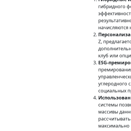
гибридного ф
эффективност
результативн
начисляются н
Персонализа
Z, предлагае
дополнительн
клуб или опци
ESG-премиро
премирования
управленческ
углеродного с
социальных п
Использовани
системы позв
массивы данн
рассчитывать
максимально 