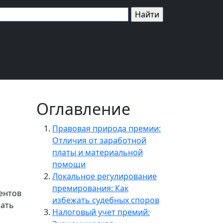
Оглавление
о
Правовая природа премии:
Отличия от заработной
платы и материальной
помощи
Локальное регулирование
премирования: Как
ентов
избежать судебных споров
зать
Налоговый учет премий: