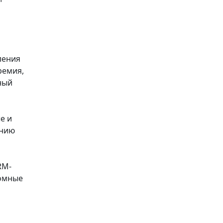
ления
ремия,
ный
е и
ению
RM-
ромные