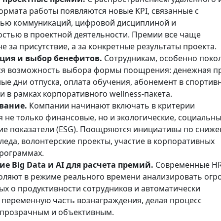
ормата работы появляются новые KPI, связанные с
ью коммуникаций, цифровой дисциплиной и
остью в проектной деятельности. Премии все чаще
е за присутствие, а за конкретные результаты проекта.
ция и выбор бенефитов.
Сотрудникам, особенно поко
тся возможность выбора формы поощрения: денежная п
ые дни отпуска, оплата обучения, абонемент в спортив
и в рамках корпоративного wellness-пакета.
вание.
Компании начинают включать в критерии
 не только финансовые, но и экологические, социальны
ие показатели (ESG). Поощряются инициативы по сниж
леда, волонтерские проекты, участие в корпоративных
рограммах.
е Big Data и AI для расчета премий.
Современные H
оляют в режиме реального времени анализировать ог
ых о продуктивности сотрудников и автоматически
 переменную часть вознаграждения, делая процесс
прозрачным и объективным.