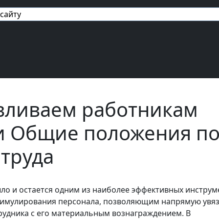
авигация
вливаем работникам
 Общие положения п
 труда
о и остается одним из наиболее эффективных инструм
тимулирования персонала, позволяющим напрямую увя
рудника с его материальным вознаграждением. В