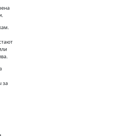
рена
и.
кам.
встают
или
ва.
в
 за
и