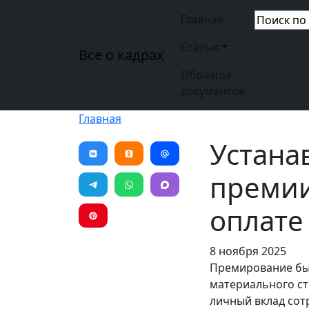
Перейти к основному содержанию
Основная н
Главная
Статьи
Все о кадрах
Образцы
документов
Главная
Устана
премии
оплате
8 ноября 2025
Премирование был
материального с
личный вклад сот