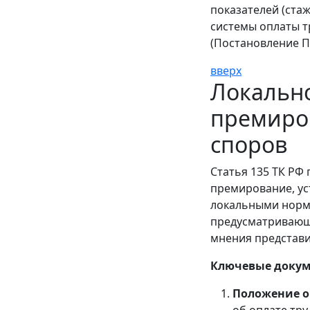
показателей (ста
системы оплаты т
(Постановление Пр
вверх
Локальн
премиров
споров
Статья 135 ТК РФ
премирование, ус
локальными норма
предусматривающ
мнения представи
Ключевые докум
Положение 