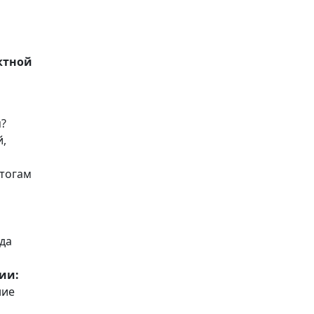
ктной
?
й,
итогам
да
ии:
ние