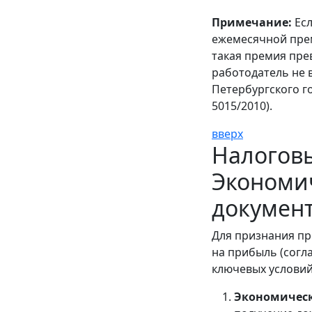
Примечание:
Есл
ежемесячной прем
такая премия пре
работодатель не 
Петербургского го
5015/2010).
вверх
Налоговы
Экономич
докумен
Для признания пр
на прибыль (согл
ключевых условий
Экономическ