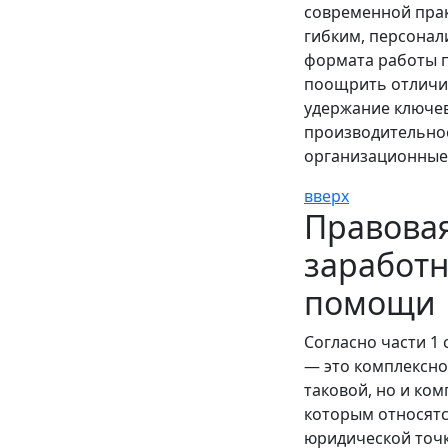
современной прак
гибким, персонал
формата работы п
поощрить отличив
удержание ключев
производительнос
организационные 
вверх
Правовая
заработ
помощи
Согласно части 1 
— это комплексно
таковой, но и ко
которым относятс
юридической точк