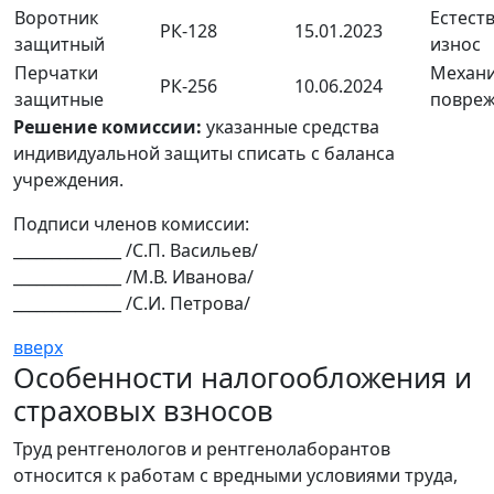
Воротник
Естест
РК-128
15.01.2023
защитный
износ
Перчатки
Механи
РК-256
10.06.2024
защитные
повре
Решение комиссии:
указанные средства
индивидуальной защиты списать с баланса
учреждения.
Подписи членов комиссии:
______________ /С.П. Васильев/
______________ /М.В. Иванова/
______________ /С.И. Петрова/
вверх
Особенности налогообложения и
страховых взносов
Труд рентгенологов и рентгенолаборантов
относится к работам с вредными условиями труда,