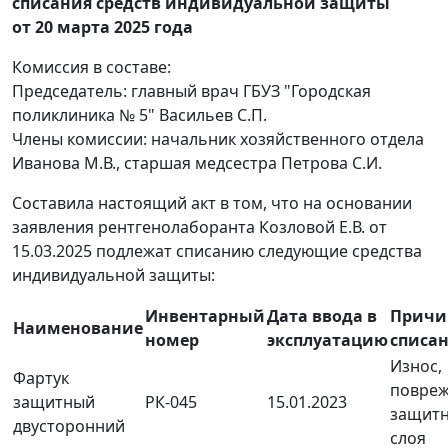
списания средств индивидуальной защиты
от 20 марта 2025 года
Комиссия в составе:
Председатель: главный врач ГБУЗ "Городская
поликлиника № 5" Васильев С.П.
Члены комиссии: начальник хозяйственного отдела
Иванова М.В., старшая медсестра Петрова С.И.
Составила настоящий акт в том, что на основании
заявления рентгенолаборанта Козловой Е.В. от
15.03.2025 подлежат списанию следующие средства
индивидуальной защиты:
Инвентарный
Дата ввода в
Причи
Наименование
номер
эксплуатацию
списа
Износ,
Фартук
повре
защитный
РК-045
15.01.2023
защитн
двусторонний
слоя