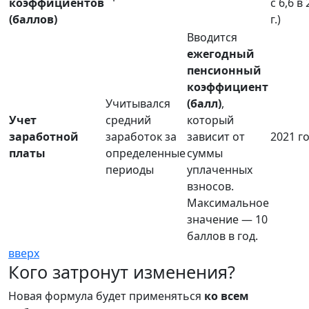
коэффициентов
с 6,6 в
(баллов)
г.)
Вводится
ежегодный
пенсионный
коэффициент
Учитывался
(балл)
,
Учет
средний
который
заработной
заработок за
зависит от
2021 г
платы
определенные
суммы
периоды
уплаченных
взносов.
Максимальное
значение — 10
баллов в год.
вверх
Кого затронут изменения?
Новая формула будет применяться
ко всем