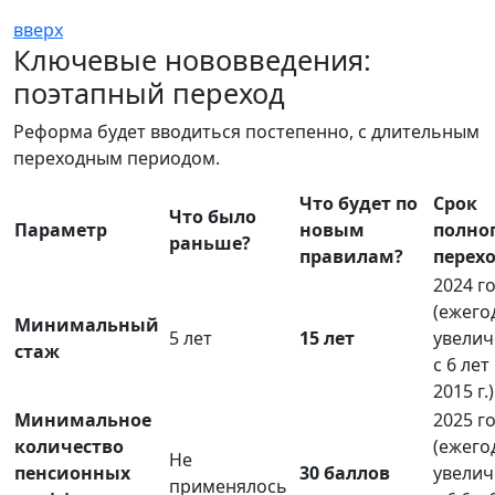
вверх
Ключевые нововведения:
поэтапный переход
Реформа будет вводиться постепенно, с длительным
переходным периодом.
Что будет по
Срок
Что было
Параметр
новым
полно
раньше?
правилам?
перех
2024 г
(ежего
Минимальный
5 лет
15 лет
увелич
стаж
с 6 лет
2015 г.)
Минимальное
2025 г
количество
(ежего
Не
пенсионных
30 баллов
увелич
применялось