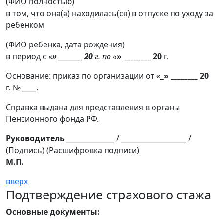
(ФИО полностью)
в том, что она(а) находилась(ся) в отпуске по уходу за
ребенком
(ФИО ребенка, дата рождения)
в период с «
» ________ 20
г. по «
» ________ 20
г.
Основание: приказ по организации от «_
» ________ 20
г. № ____.
Справка выдана для представления в органы
Пенсионного фонда РФ.
Руководитель
______________ / ___________________ /
(Подпись) (Расшифровка подписи)
М.П.
вверх
Подтверждение страхового стажа
Основные документы: