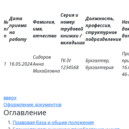
Серия и
Дата
Должность,
№
Фамилия,
номер
На
приема
профессия,
п/
имя,
трудовой
до
на
структурное
п
отчество
книжки /
да
работу
подразделение
вкладыша
При
Сидоров
ТК-IV
Бухгалтер,
пр
1
16.05.2024
Анна
1234568
бухгалтерия
16.
Михайловна
46-
вверх
Оформление документов
Оглавление
Правовая база и общие положения