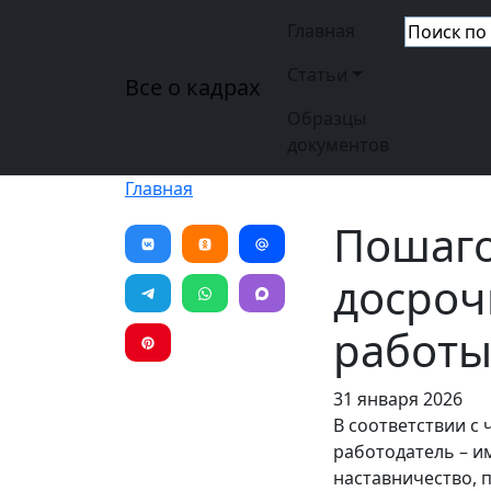
Перейти к основному содержанию
Основная н
Главная
Статьи
Все о кадрах
Образцы
документов
Главная
Пошаго
досроч
работы
31 января 2026
В соответствии с ч
работодатель – и
наставничество, 