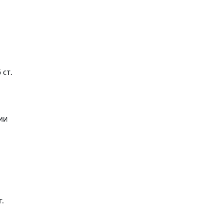
 ст.
ии
.