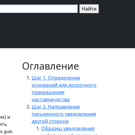
Оглавление
Шаг 1. Определение
оснований для досрочного
прекращения
наставничества
Шаг 2. Направление
письменного уведомления
ик) и
другой стороне
ить
Образец уведомления
х дня.