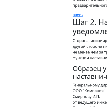
предварительного
вверх
Шаг 2. Н
уведомле
Сторона, иниции
другой стороне п
не менее чем за 
функции наставни
Образец у
наставнич
Генеральному ди
ООО "Компания"
Смирнову И.П.
от ведущего инже