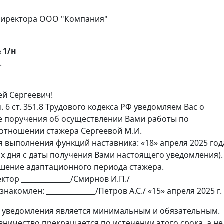
директора ООО "Компания"
 1/н
.
й Сергеевич!
ч. 6 ст. 351.8 Трудового кодекса РФ уведомляем Вас о
 поручения об осуществлении Вами работы по
 отношении стажера Сергеевой М.И.
 выполнения функций наставника: «18» апреля 2025 год
их дня с даты получения Вами настоящего уведомления).
шение адаптационного периода стажера.
тор ______________/Смирнов И.П./
акомлен: ______________/Петров А.С./ «15» апреля 2025 г.
 уведомления является минимальным и обязательным.
вничество прекращается по истечении этого срока, а не