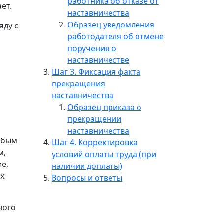
работника об отказе от
ет.
наставничества
Образец уведомления
яду с
работодателя об отмене
поручения о
наставничестве
Шаг 3. Фиксация факта
прекращения
наставничества
Образец приказа о
прекращении
наставничества
юбым
Шаг 4. Корректировка
м,
условий оплаты труда (при
е,
наличии доплаты)
ых
Вопросы и ответы
ного