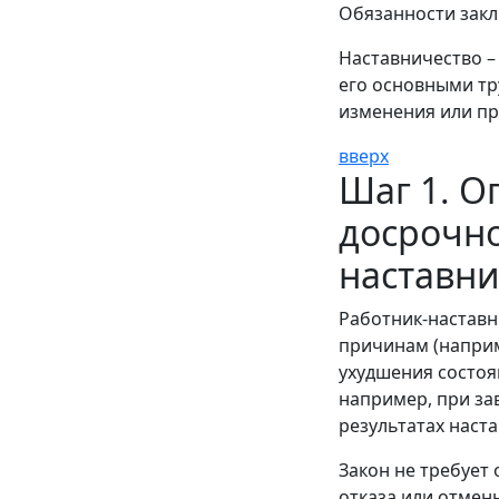
Обязанности закл
Наставничество –
его основными тр
изменения или пр
вверх
Шаг 1. О
досрочн
наставни
Работник-наставн
причинам (наприм
ухудшения состоя
например, при за
результатах наст
Закон не требует
отказа или отмен