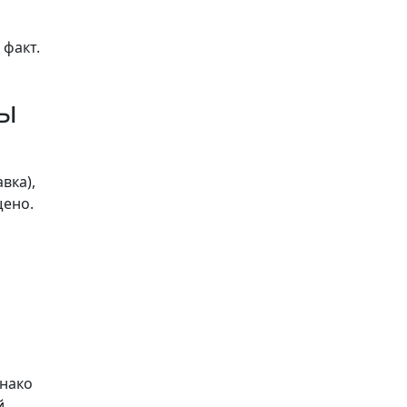
факт.
ты
вка),
щено.
днако
й