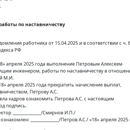
.
работы по наставничеству
омления работника от 15.04.2025 и в соответствии с ч. 6
одекса РФ
«18» апреля 2025 года выполнение Петровым Алексеем
ущим инженером, работы по наставничеству в отношен
й М.И.
«18» апреля 2025 года прекратить начисление выплат,
вничеством, Петрову А.С.
дела кадров ознакомить Петрова А.С. с настоящим
од подпись.
тор ______________/Смирнов И.П./
накомлен: ______________/Петров А.С./ «18» апреля 2025 г