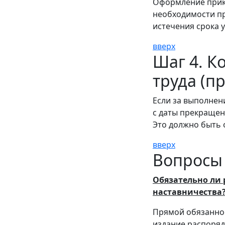
Оформление прика
необходимости пр
истечения срока 
вверх
Шаг 4. К
труда (п
Если за выполнен
с даты прекращен
Это должно быть 
вверх
Вопросы 
Обязательно ли
наставничества
Прямой обязанност
издание распоряд