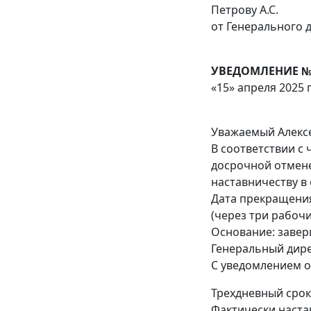
Петрову А.С.
от Генерального 
УВЕДОМЛЕНИЕ №
«15» апреля 2025 г
Уважаемый Алексе
В соответствии с 
досрочной отмене
наставничеству в
Дата прекращения
(через три рабоч
Основание: завер
Генеральный дирек
С уведомлением озн
Трехдневный срок
Фактически наста