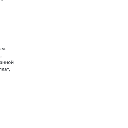
ым.
,
занной
плат,