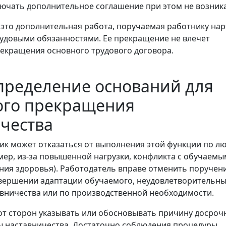
ючать дополнительное соглашение при этом не возника
 это дополнительная работа, поручаемая работнику нар
удовыми обязанностями. Ее прекращение не влечет
екращения основного трудового договора.
пределение оснований для
ого прекращения
чества
ик может отказаться от выполнения этой функции по л
ер, из-за повышенной нагрузки, конфликта с обучаемы
ния здоровья). Работодатель вправе отменить поручени
вершении адаптации обучаемого, неудовлетворительн
авничества или по производственной необходимости.
 от сторон указывать или обосновывать причину досроч
ы наставничества. Достаточно соблюдения процедуры