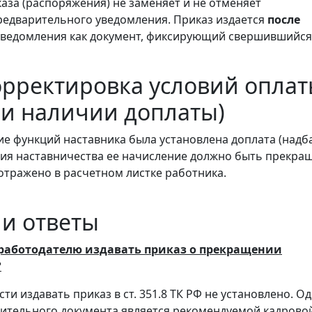
за (распоряжения) не заменяет и не отменяет
едварительного уведомления. Приказ издается
после
уведомления как документ, фиксирующий свершившийся 
орректировка условий опла
ри наличии доплаты)
ие функций наставника была установлена доплата (надба
ия наставничества ее начисление должно быть прекра
отражено в расчетном листке работника.
и ответы
 работодателю издавать приказ о прекращении
?
и издавать приказ в ст. 351.8 ТК РФ не установлено. О
ительного документа является рекомендуемой кадрово