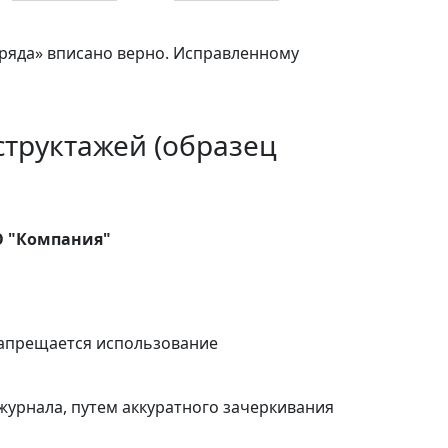
зряда» вписано верно. Исправленному
структажей (образец
О "Компания"
 запрещается использование
журнала, путем аккуратного зачеркивания