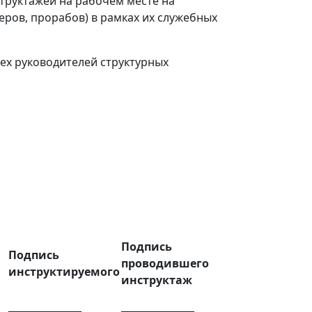
труктажей на рабочем месте на
еров, прорабов) в рамках их служебных
сех руководителей структурных
Подпись
Подпись
проводившего
инструктируемого
инструктаж
_______________
_______________