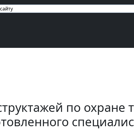
авигация
труктажей по охране 
отовленного специалис