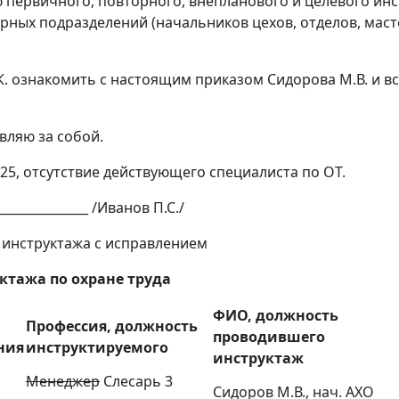
 первичного, повторного, внепланового и целевого инс
рных подразделений (начальников цехов, отделов, маст
К. ознакомить с настоящим приказом Сидорова М.В. и в
вляю за собой.
025, отсутствие действующего специалиста по ОТ.
___________ /Иванов П.С./
 инструктажа с исправлением
ктажа по охране труда
ФИО, должность
Профессия, должность
проводившего
ния
инструктируемого
инструктаж
Менеджер
Слесарь 3
Сидоров М.В., нач. АХО