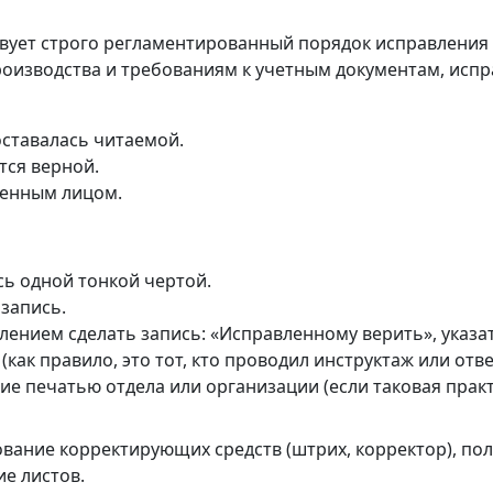
вует строго регламентированный порядок исправления з
оизводства и требованиям к учетным документам, испр
ставалась читаемой.
тся верной.
венным лицом.
сь одной тонкой чертой.
запись.
лением сделать запись: «Исправленному верить», указа
как правило, это тот, кто проводил инструктаж или отв
е печатью отдела или организации (если таковая практ
ование корректирующих средств (штрих, корректор), по
е листов.