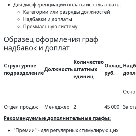
Для дифференциации оплаты использовать:
Категории или разряды должностей
Надбавки и доплаты
Премиальную систему
Образец оформления граф
надбавок и доплат
Количество
Структурное
Оклад,
Надб
Должность
штатных
подразделение
руб.
допл
единиц
Осно
Отдел продаж
Менеджер
2
45 000
За ст
Рекомендуемые дополнительные графы:
"Премии" - для регулярных стимулирующих