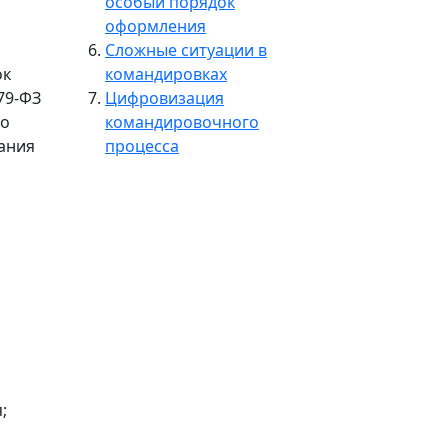
особый порядок
оформления
Сложные ситуации в
ок
командировках
79-ФЗ
Цифровизация
но
командировочного
вания
процесса
;