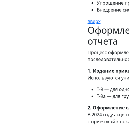
Упрощение пр
Внедрение си
вверх
Оформлен
отчета
Процесс оформле
последовательнос
1
. Издание прик
Используются ун
Т-9 — для одн
Т-9а — для гр
2.
Оформление сл
В 2024 году акце
с привязкой к по