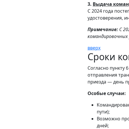
3.
Выдача команд
С 2024 года пост
удостоверения, и
Примечание:
С 20
командировочных 
вверх
Сроки к
Согласно пункту 
отправления тран
приезда — день п
Особые случаи:
Командирован
пути);
Возможно про
дней;