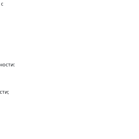
 с
ности:
сти;