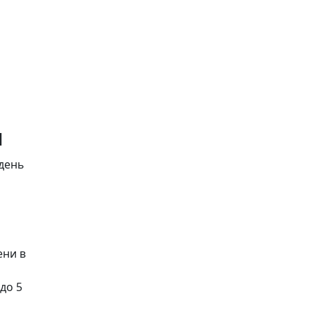
ы
 день
ени в
до 5