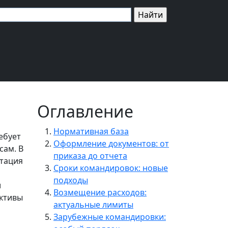
Оглавление
Нормативная база
ебует
Оформление документов: от
сам. В
приказа до отчета
нтация
Сроки командировок: новые
подходы
и
Возмещение расходов:
ективы
актуальные лимиты
Зарубежные командировки: