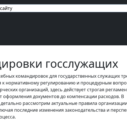
авигация
ировки госслужащих
ебных командировок для государственных служащих тр
 к нормативному регулированию и процедурным вопро
рческих организаций, здесь действует строгая регламе
от оформления документов до компенсации расходов. В
 детально рассмотрим актуальные правила организаци
лючая последние изменения законодательства и персп
оцесса.