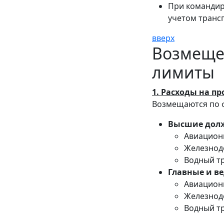
При командир
учетом транс
вверх
Возмещен
лимиты
1. Расходы на пр
Возмещаются по ф
Высшие долж
Авиационн
Железнод
Водный тр
Главные и в
Авиацион
Железнод
Водный тр