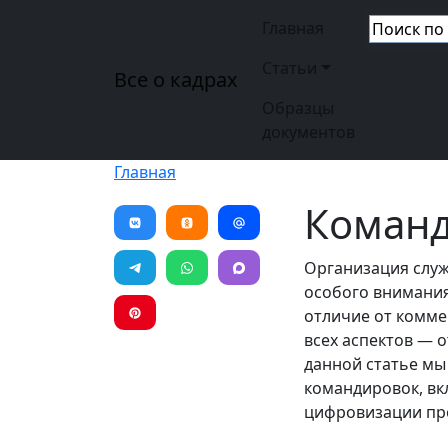
Перейти к основному содержанию
Основная н
Главная
Статьи
Все о кадрах
Образцы
документов
Главная
Команд
Организация служ
особого внимания
отличие от комме
всех аспектов — 
данной статье мы
командировок, вк
цифровизации пр