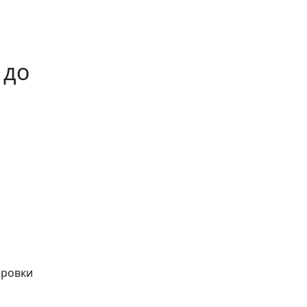
 до
ировки