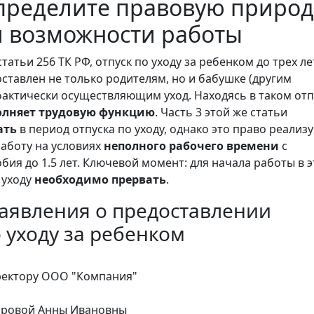
пределите правовую природ
и возможности работы
статьи 256 ТК РФ, отпуск по уходу за ребенком до трех ле
ставлен не только родителям, но и бабушке (другим
фактически осуществляющим уход. Находясь в таком отп
олняет трудовую функцию
. Часть 3 этой же статьи
ать
в период отпуска по уходу, однако это право реализу
работу на условиях
неполного рабочего времени
с
бия до 1.5 лет. Ключевой момент: для начала работы в 
 уходу
необходимо прервать
.
аявления о предоставлении
о уходу за ребенком
ректору ООО "Компания"
доровой Анны Ивановны