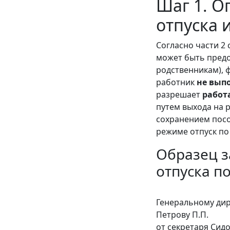
Шаг 1. О
отпуска 
Согласно части 2 
может быть предо
родственникам), 
работник
не вып
разрешает
работ
путем выхода на 
сохранением посо
режиме отпуск по
Образец з
отпуска п
Генеральному ди
Петрову П.П.
от секретаря Си