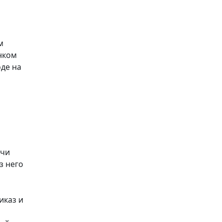
м
нком
оде на
ачи
з него
иказ и