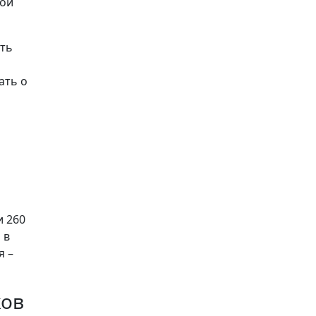
мой
ать
ать о
и 260
 в
я –
ков