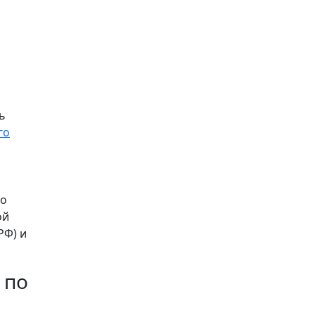
ь
го
по
ой
РФ) и
 по