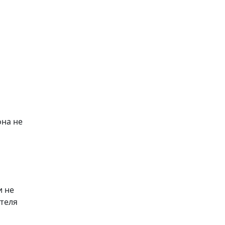
она не
и не
ателя