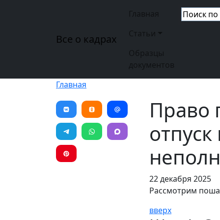
Перейти к основному содержанию
Основная н
Главная
Статьи
Все о кадрах
Образцы
документов
Главная
Право 
отпуск 
неполн
22 декабря 2025
Рассмотрим поша
вверх