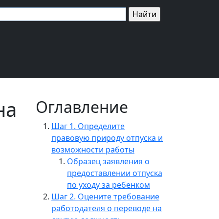
на
Оглавление
и
Шаг 1. Определите
правовую природу отпуска и
возможности работы
Образец заявления о
предоставлении отпуска
по уходу за ребенком
Шаг 2. Оцените требование
работодателя о переводе на