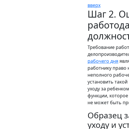
вверх
Шаг 2. О
работода
должнос
Требование работ
делопроизводител
рабочего дня
явл
работнику право н
неполного рабоче
установить такой
уходу за ребенко
функции, которое 
не может быть п
Образец з
уходу и у