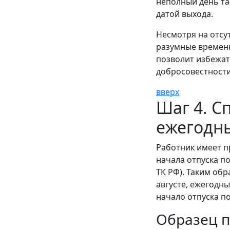
неполный день та
датой выхода.
Несмотря на отсу
разумные временн
позволит избежат
добросовестности
вверх
Шаг 4. С
ежегодн
Работник имеет п
начала отпуска по
ТК РФ). Таким об
августе, ежегодны
начало отпуска по
Образец п