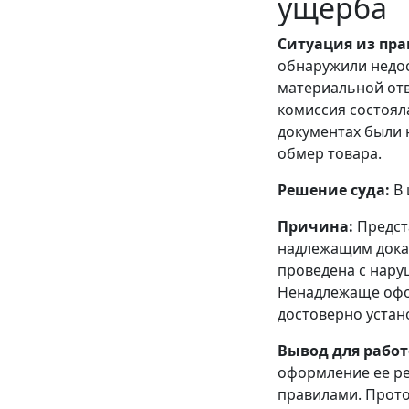
ущерба
Ситуация из пра
обнаружили недос
материальной отв
комиссия состоял
документах были 
обмер товара.
Решение суда:
В 
Причина:
Предст
надлежащим доказ
проведена с нар
Ненадлежаще офо
достоверно устан
Вывод для работ
оформление ее ре
правилами. Прото