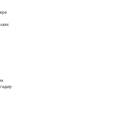
ере
чаях
их
игадир