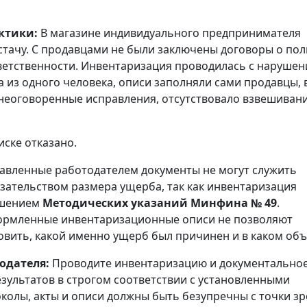
ктики:
В магазине индивидуального предпринимателя
тачу. С продавцами не были заключены договоры о по
етственности. Инвентаризация проводилась с нарушен
а из одного человека, описи заполняли сами продавцы, 
неоговоренные исправления, отсутствовало взвешивани
иске отказано.
авленные работодателем документы не могут служить
ательством размера ущерба, так как инвентаризация
ушением
Методических указаний Минфина № 49
.
рмленные инвентаризационные описи не позволяют
овить, какой именно ущерб был причинен и в каком объ
одателя:
Проводите инвентаризацию и документально
зультатов в строгом соответствии с установленными
колы, акты и описи должны быть безупречны с точки з