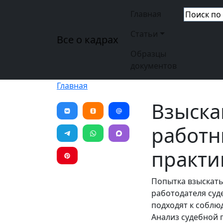
Перейти к основному содержанию
Основная н
Главная
Статьи
Все о кадрах
Образцы
документов
Главная
Взыска
работн
практи
Попытка взыскать
работодателя суд
подходят к соблю
Анализ судебной 