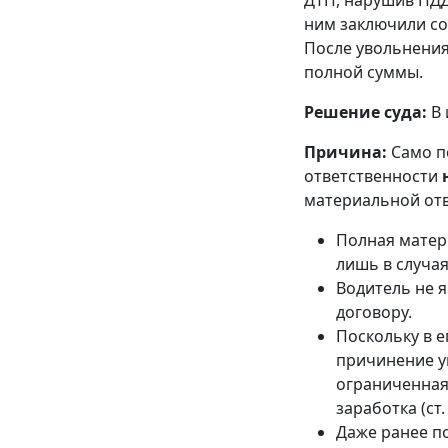
ДТП, нарушив ПДД
ним заключили со
После увольнения
полной суммы.
Решение суда:
В 
Причина:
Само п
ответственности
материальной отв
Полная матери
лишь в случа
Водитель не 
договору.
Поскольку в е
причинение ущ
ограниченная
заработка (ст.
Даже ранее п