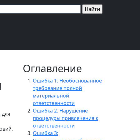
Оглавление
я
Ошибка 1: Необоснованное
требование полной
материальной
ответственности
Ошибка 2: Нарушение
 для
процедуры привлечения к
ответственности
овий.
Ошибка 3: