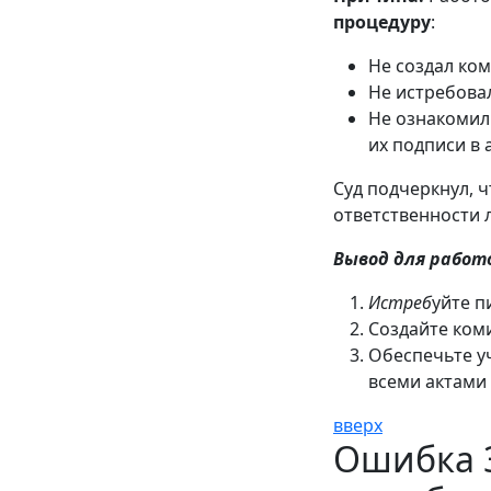
процедуру
:
Не создал ко
Не истребова
Не ознакомил
их подписи в а
Суд подчеркнул, 
ответственности 
Вывод для работ
Истреб
уйте п
Создайте ком
Обеспечьте у
всеми актами
вверх
Ошибка 