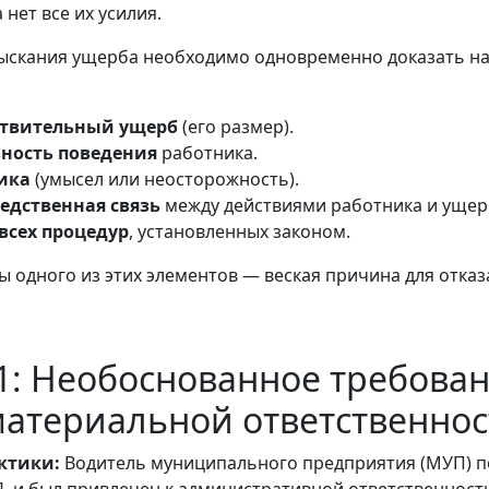
 нет все их усилия.
зыскания ущерба необходимо одновременно доказать н
ствительный ущерб
(его размер).
ность поведения
работника.
ика
(умысел или неосторожность).
едственная связь
между действиями работника и ущер
всех процедур
, установленных законом.
ы одного из этих элементов — веская причина для отказ
1: Необоснованное требова
атериальной ответственнос
ктики:
Водитель муниципального предприятия (МУП) п