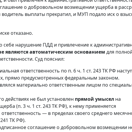
, и был привлечен к административной ответственности
глашение о добровольном возмещении ущерба в расср
 водитель выплаты прекратил, и МУП подало иск о взы
иске отказано.
о себе нарушение ПДД и привлечение к административ
не являются автоматическим основанием
для полно
етственности. Суд пояснил:
альная ответственность по п. 6 ч. 1 ст. 243 ТК РФ насту
ях, прямо предусмотренных федеральным законом.
являлся материально ответственным лицом по специал
го действиях не был установлен
прямой умысел
на
ерба (п. 3 ч. 1 ст. 243 ТК РФ), к нему применяется
 ответственность — в пределах своего среднего месячн
 241 ТК РФ).
одписанное соглашение о добровольном возмещении н