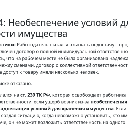
: Необеспечение условий д
ости имущества
ктики:
Работодатель пытался взыскать недостачу с про
ключен договор о полной индивидуальной ответственно
ь, что на рабочем месте не была организована надлеж
между сменами, договор о коллективной ответственнос
а доступ к товару имели несколько человек.
иске отказано.
слался на
ст. 239 ТК РФ
, которая освобождает работника 
етственности, если ущерб возник из-за
необеспечения
надлежащих условий для хранения имущества
. Если
 создал ситуацию, когда невозможно установить, кто и
аче, он не может возложить ответственность на одного