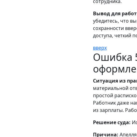
сотрудника.
Вывод для работ
убедитесь, что в
сохранности ввер
доступа, четкий 
вверх
Ошибка 5
оформле
Ситуация из пра
материальной отв
простой расписко
Работник даже н
из зарплаты. Рабо
Решение суда:
Ис
Причина:
Апелляц