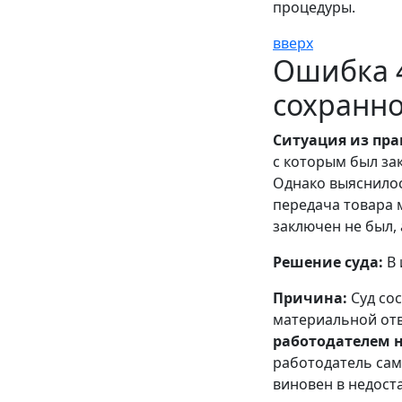
процедуры.
вверх
Ошибка 4
сохранн
Ситуация из пра
с которым был за
Однако выяснилос
передача товара 
заключен не был, 
Решение суда:
В 
Причина:
Суд со
материальной отв
работодателем 
работодатель сам
виновен в недост