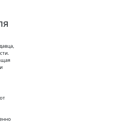
ля
давца,
сти.
ащая
ти
от
менно