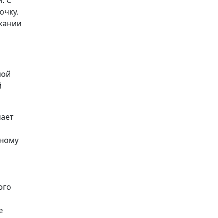
. С
очку.
скании
ной
й
пает
ьному
ого
е