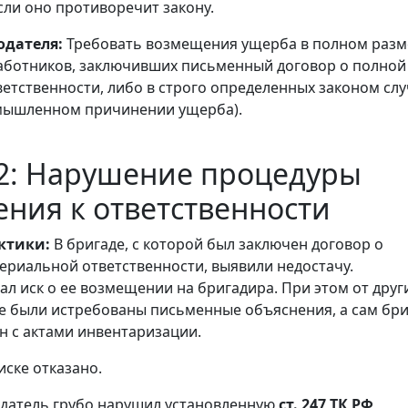
сли оно противоречит закону.
одателя:
Требовать возмещения ущерба в полном разм
аботников, заключивших письменный договор о полной
етственности, либо в строго определенных законом слу
умышленном причинении ущерба).
2: Нарушение процедуры
ния к ответственности
ктики:
В бригаде, с которой был заключен договор о
ериальной ответственности, выявили недостачу.
ал иск о ее возмещении на бригадира. При этом от друг
е были истребованы письменные объяснения, а сам бр
н с актами инвентаризации.
иске отказано.
датель грубо нарушил установленную
ст. 247 ТК РФ