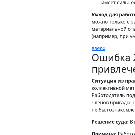
имеет силы, е
Выв
од для работ
можно только с р
материальной отв
(например, при 
вверх
Ошибка 
привлече
Ситуация из пра
коллективной мат
Работодатель под
членов бригады н
не был ознакомле
Решение суда:
В 
Причина:
Работо