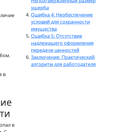
Неподтвержденный размер
ущерба
Ошибка 4: Необеспечение
аличие
условий для сохранности
имущества
Ошибка 5: Отсутствие
надлежащего оформления
передачи ценностей
бом.
Заключение: Практический
алгоритм для работодателя
а в
ние
ти
опал в