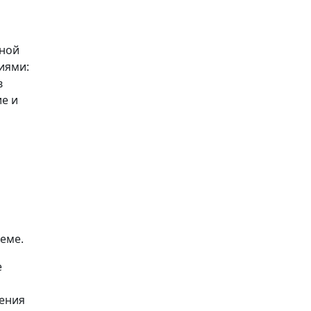
лной
иями:
в
е и
еме.
е
рения