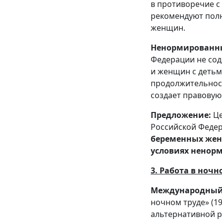
в противоречие с
рекомендуют полн
женщин.
Ненормированны
Федерации не со
и женщин с детьм
продолжительност
создает правовую
Предложение:
Це
Российской Феде
беременных женщ
условиях ненор
3. Работа в ночн
Международный с
ночном труде» (19
альтернативной р