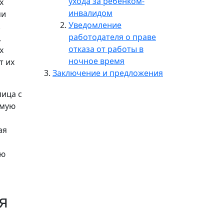
ухода за ребенком-
х
инвалидом
ми
Уведомление
.
работодателя о праве
,
отказа от работы в
х
ночное время
т их
Заключение и предложения
лица с
емую
ая
ию
я