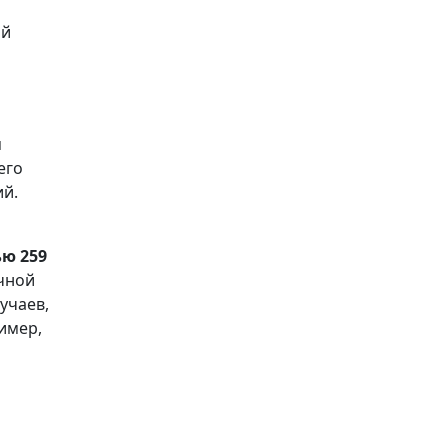
ой
я
его
ий.
ью 259
очной
учаев,
имер,