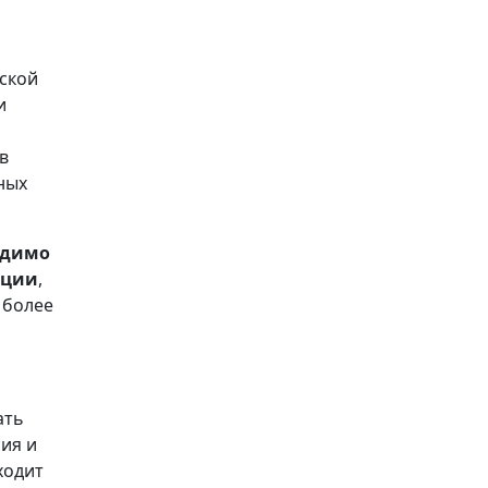
ской
и
в
ных
одимо
ации
,
 более
ать
сия и
ходит