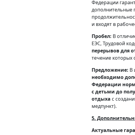
Федерации гаран
дополнительные п
продолжительност
и входят в рабоче
Пробел:
В отличие
ЕЭС, Трудовой ко
перерывов для 
течение которых 
Предложение:
В 
необходимо допо
Федерации норм
с детьми до пол
отдыха
с создани
медпункт).
5. Дополнительн
Актуальные гар