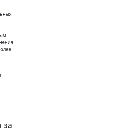
льных
ным
анения
более
и
 за