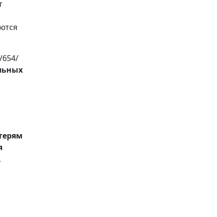
т
аются
/654/
льных
терям
я
,