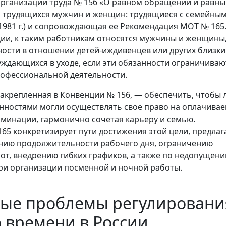
рганизации труда № 156 «О равном обращении и равны
я трудящихся мужчин и женщин: трудящиеся с семейны
1981 г.) и сопровождающая ее Рекомендация МОТ № 165
ии, к таким работникам относятся мужчины и женщины
сти в отношении детей-иждивенцев или других близки
уждающихся в уходе, если эти обязанности ограничиваю
офессиональной деятельности.
 закрепленная в Конвенции № 156, — обеспечить, чтобы 
нностями могли осуществлять свое право на оплачива
иминации, гармонично сочетая карьеру и семью.
65 конкретизирует пути достижения этой цели, предлаг
нию продолжительности рабочего дня, ограничению
от, внедрению гибких графиков, а также по недопущен
ри организации посменной и ночной работы.
ные проблемы регулировани
 времени в России