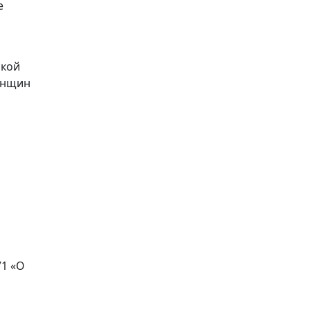
е
ской
енщин
й
1 «О