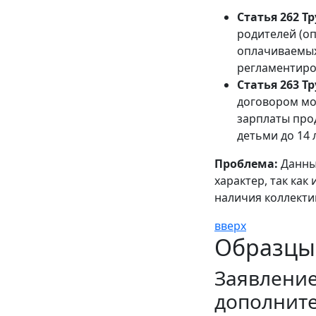
Статья 262 Т
родителей (о
оплачиваемых
регламентиро
Статья 263 Т
договором мо
зарплаты про
детьми до 14 
Проблема:
Данны
характер, так как
наличия коллекти
вверх
Образцы
Заявление
дополните