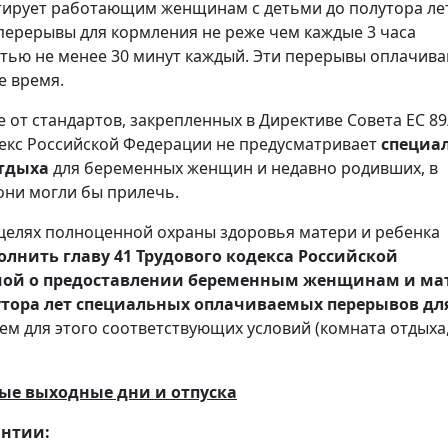
тирует работающим женщинам с детьми до полутора ле
ерерывы для кормления не реже чем каждые 3 часа
ью не менее 30 минут каждый. Эти перерывы оплачив
е время.
 от стандартов, закрепленных в Директиве Совета ЕС 89
декс Российской Федерации не предусматривает
специа
отдыха
для беременных женщин и недавно родивших, в
они могли бы прилечь.
целях полноценной охраны здоровья матери и ребенка
лнить главу 41 Трудового кодекса Российской
ой о предоставлении беременным женщинам и ма
утора лет специальных оплачиваемых перерывов дл
ем для этого соответствующих условий (комната отдыха
ые выходные дни и отпуска
антии: