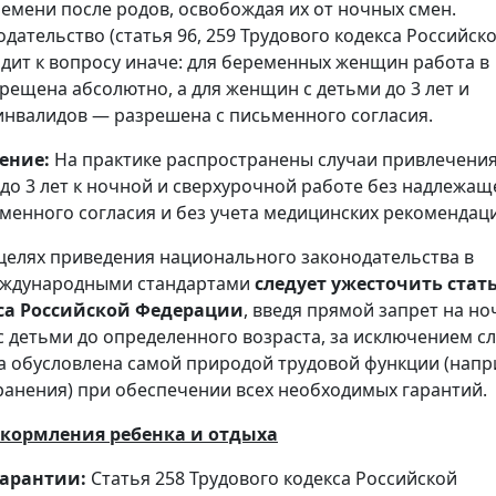
емени после родов, освобождая их от ночных смен.
дательство (статья 96, 259 Трудового кодекса Российск
дит к вопросу иначе: для беременных женщин работа в
рещена абсолютно, а для женщин с детьми до 3 лет и
инвалидов — разрешена с письменного согласия.
ение:
На практике распространены случаи привлечени
до 3 лет к ночной и сверхурочной работе без надлежащ
енного согласия и без учета медицинских рекомендац
целях приведения национального законодательства в
международными стандартами
следует ужесточить стат
са Российской Федерации
, введя прямой запрет на н
с детьми до определенного возраста, за исключением сл
та обусловлена самой природой трудовой функции (напр
ранения) при обеспечении всех необходимых гарантий.
 кормления ребенка и отдыха
арантии:
Статья 258 Трудового кодекса Российской