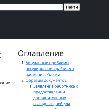
с
Оглавление
Актуальные проблемы
регулирования рабочего
времени в России
Образцы документов
вание
Заявление работника о
предоставлении
дополнительных
выходных дней для