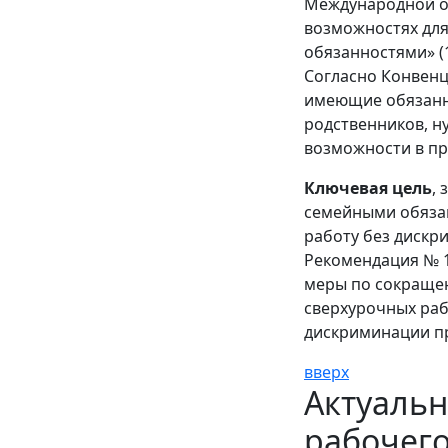
Международной о
возможностях дл
обязанностями» (
Согласно Конвенц
имеющие обязанно
родственников, н
возможности в пр
Ключевая цель
,
семейными обяза
работу без дискр
Рекомендация № 1
меры по сокраще
сверхурочных раб
дискриминации п
вверх
Актуаль
рабочего