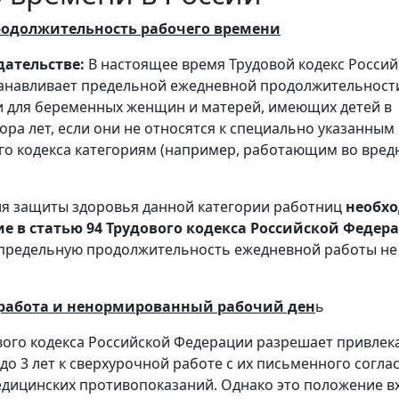
родолжительность рабочего времени
дательстве:
В настоящее время Трудовой кодекс Россий
танавливает предельной ежедневной продолжительност
 для беременных женщин и матерей, имеющих детей в
ора лет, если они не относятся к специально указанным 
ого кодекса категориям (например, работающим во вред
я защиты здоровья данной категории работниц
необх
е в статью 94 Трудового кодекса Российской Федер
 предельную продолжительность ежедневной работы не
 работа и ненормированный рабочий ден
ь
вого кодекса Российской Федерации разрешает привлек
о 3 лет к сверхурочной работе с их письменного согла
едицинских противопоказаний. Однако это положение в