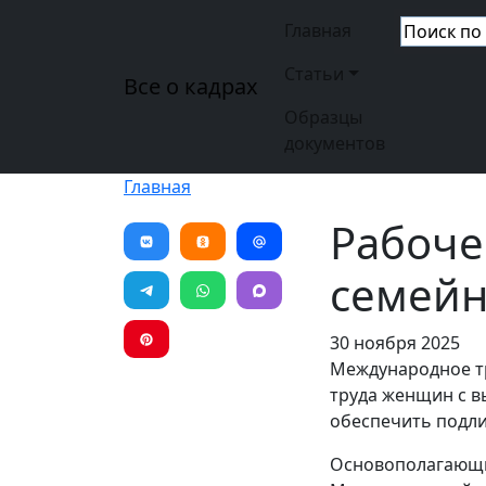
Перейти к основному содержанию
Основная н
Главная
Статьи
Все о кадрах
Образцы
документов
Главная
Рабоче
семейн
30 ноября 2025
Международное т
труда женщин с в
обеспечить подли
Основополагающи