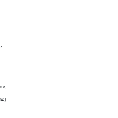
е
ом,
во]