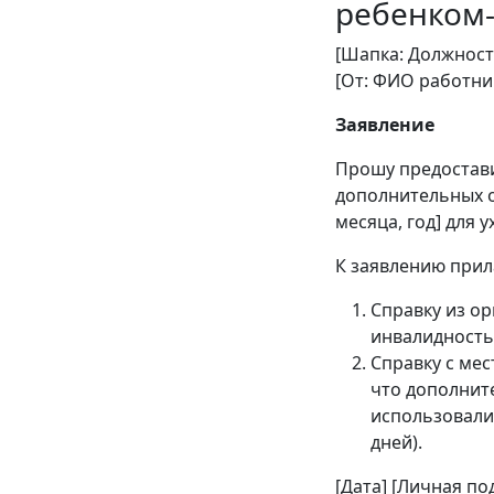
ребенком
[Шапка: Должност
[От: ФИО работни
Заявление
Прошу предостави
дополнительных о
месяца, год] для 
К заявлению прил
Справку из о
инвалидность
Справку с мес
что дополнит
использовалис
дней).
[Дата] [Личная по