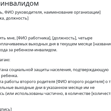
-инвалидом
ь, ФИО руководителя, наименование организации]
ка, должность]
ть мне, [ФИО работника], [должность], четыре
плачиваемых выходных дня в текущем месяце [названи
ухода за ребенком-инвалидом.
агаю:
ргана социальной защиты населения, подтверждающую
 ребенка.
та работы второго родителя [ФИО второго родителя] о т
ельные выходные дни в указанном месяце им не
ь (или использованы частично, в количестве [количест
дпись]