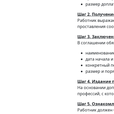
размер допла
Шаг 2. Получени
Работник выражае
проставления соо
Шаг 3. Заключен
В соглашении обя
наименование
дата начала и
конкретный п
размер и поря
Шаг 4. Издание 
На основании доп
профессий, с кот
Шаг 5. Ознаком
Работник должен 