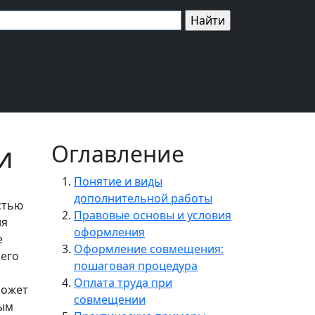
и
Оглавление
Понятие и виды
дополнительной работы
стью
Правовые основы и условия
ля
оформления
е
Оформление совмещения:
чего
пошаговая процедура
Оплата труда при
может
совмещении
ным