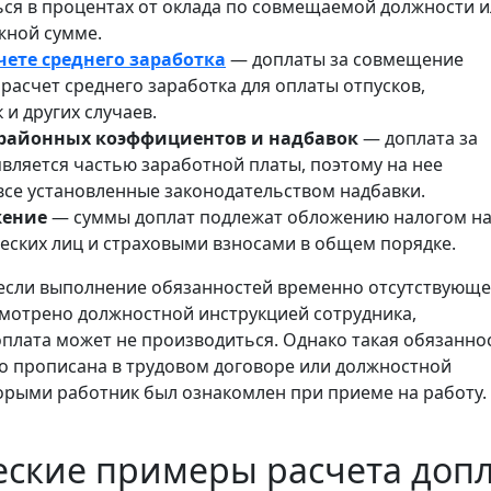
ься в процентах от оклада по совмещаемой должности и
жной сумме.
чете среднего заработка
— доплаты за совмещение
расчет среднего заработка для оплаты отпусков,
и других случаев.
районных коэффициентов и надбавок
— доплата за
вляется частью заработной платы, поэтому на нее
все установленные законодательством надбавки.
жение
— суммы доплат подлежат обложению налогом н
еских лиц и страховыми взносами в общем порядке.
если выполнение обязанностей временно отсутствующе
мотрено должностной инструкцией сотрудника,
плата может не производиться. Однако такая обязанно
о прописана в трудовом договоре или должностной
торыми работник был ознакомлен при приеме на работу.
ские примеры расчета доп