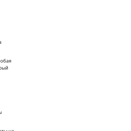
а
обая
орый
ы