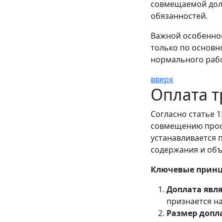
совмещаемой дол
обязанностей.
Важной особеннос
только по основн
нормального рабо
вверх
Оплата 
Согласно статье 
совмещению проф
устанавливается 
содержания и об
Ключевые принц
Доплата явл
признается н
Размер допл