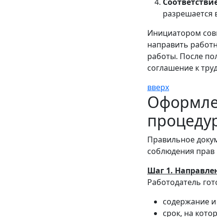
Соответстви
разрешается 
Инициатором совм
направить работ
работы. После по
соглашение к тру
вверх
Оформле
процеду
Правильное доку
соблюдения прав 
Шаг 1. Направл
Работодатель гот
содержание и
срок, на кот