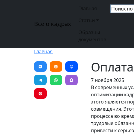
Перейти к основному содержанию
Основная н
Главная
Статьи
Все о кадрах
Образцы
документов
Главная
Оплата
7 ноября 2025
В современных ус
оптимизации кадр
этого является п
совмещения. Этот
процесса во врем
трудовые обязан
привести к серье