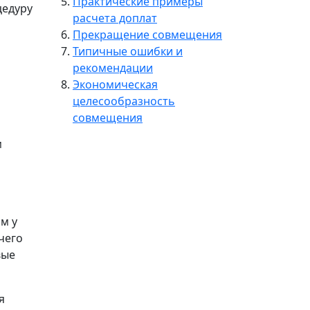
Практические примеры
цедуру
расчета доплат
Прекращение совмещения
Типичные ошибки и
рекомендации
Экономическая
целесообразность
совмещения
м
м у
чего
вые
я