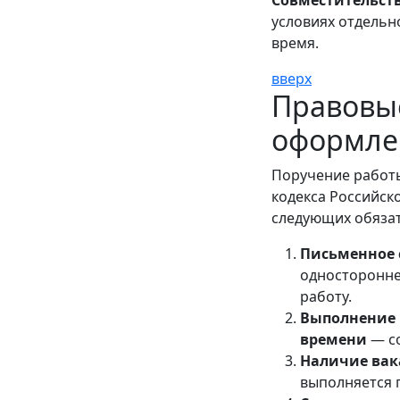
Совместительст
условиях отдельн
время.
вверх
Правовые
оформле
Поручение работы
кодекса Российск
следующих обязат
Письменное 
односторонне
работу.
Выполнение 
времени
— со
Наличие вак
выполняется 