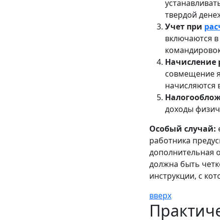
устанавливат
твердой дене
Учет при
рас
включаются в 
командировок 
Начисление 
совмещение я
начисляются 
Налогообло
доходы физич
Особый случай:
работника предус
дополнительная о
должна быть четк
инструкции, с ко
вверх
Практиче