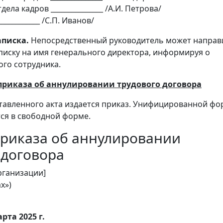
ела кадров _______________ /А.И. Петрова/
__________ /С.П. Иванов/
аписка.
Непосредственный руководитель может направ
писку на имя генерального директора, информируя о
ого сотрудника.
приказа об аннулировании трудового договора
тавленного акта издается приказ. Унифицированной ф
тся в свободной форме.
риказа об аннулировании
 договора
рганизации]
х»)
рта 2025 г.