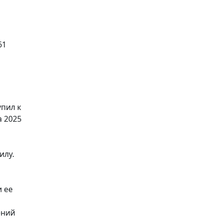
61
упил к
а 2025
илу.
и ее
ений