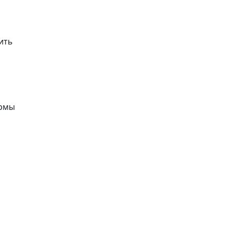
ить
ормы