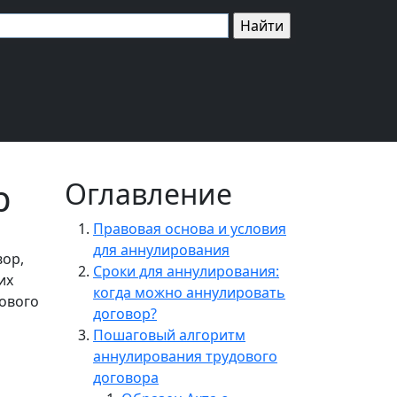
р
Оглавление
Правовая основа и условия
для аннулирования
вор,
Сроки для аннулирования:
их
когда можно аннулировать
дового
договор?
Пошаговый алгоритм
аннулирования трудового
договора