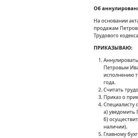
Об аннулирован
На основании акта
продажам Петрова
Трудового кодекс
ПРИКАЗЫВАЮ:
Аннулировать 
Петровым Иван
исполнению т
года.
Считать трудо
Приказ о прие
Специалисту о
а) уведомить 
б) осуществит
наличии).
Главному бух