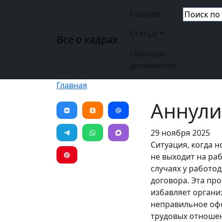
Перейти к основному содержанию
Основная н
Главная
Статьи
Все о кадрах
Образцы
документов
Главная
Аннули
29 ноября 2025
Ситуация, когда 
не выходит на раб
случаях у работо
договора. Эта пр
избавляет органи
неправильное оф
трудовых отношен