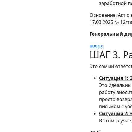
заработной пл
Основание: Акт о 
17.03.2025 № 12/тд
Генеральный ди
вверх
ШАГ 3. Р
Это самый ответс
Ситуация 1: 
Это идеальный
работу вносит
просто возвр
письмом с ув
Ситуация 2: 
В этом случа