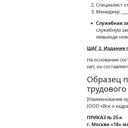
Специалист отд
Менеджер _____
Служебная з
служебную за
невыходе нов
ШАГ 2. Издание 
На основании сос
нет, он составляе
Образец п
трудового
[Наименование о
(ООО «Все о кадра
ПРИКАЗ № 25-к
г. Москва
«18» ма