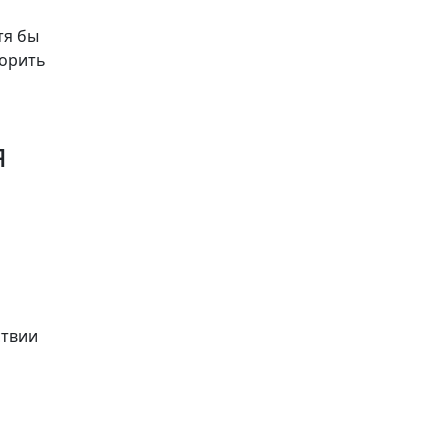
тя бы
ворить
я
ствии