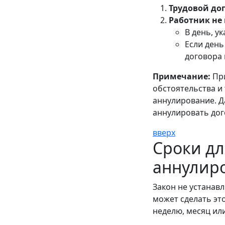
Трудовой до
Работник не 
В день, у
Если день
договора 
Примечание:
При
обстоятельства и т
аннулирование. Д
аннулировать дог
вверх
Сроки дл
аннулиро
Закон не устанав
может сделать эт
неделю, месяц ил