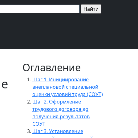
Оглавление
ие
Шаг 1. Инициирование
внеплановой специальной
оценки условий труда (СОУТ)
Шаг 2. Оформление
трудового договора до
получения результатов
СОУТ
Шаг 3. Установление