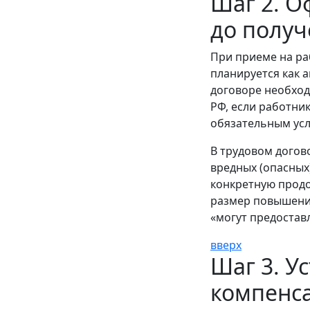
Шаг 2. О
до получ
При приеме на ра
планируется как 
договоре необходи
РФ, если работник
обязательным усл
В трудовом догов
вредных (опасных
конкретную продо
размер повышения 
«могут предостав
вверх
Шаг 3. У
компенса