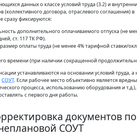
ющихся данных о классе условий труда (3.2) и внутренн
в (коллективного договора, отраслевого соглашения) в
е сразу фиксируются:
ность дополнительного оплачиваемого отпуска (не ме
ей, ст. 117 ТК РФ).
азмер оплаты труда (не менее 4% тарифной ставки/окл
го времени (при наличии сокращенной продолжительно
нсации устанавливаются на основании условий труда, а 
я
СОУТ
. Если рабочее место объективно является вредны
ческого процесса, использованию оборудования и т.д.),
ставлять с первого дня работы.
орректировка документов по
внеплановой СОУТ