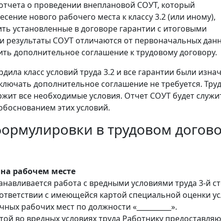
отчета о проведении внеплановой СОУТ, который
сение нового рабочего места к классу 3.2 (или иному),
ть установленные в договоре гарантии с итоговыми
ли результаты СОУТ отличаются от первоначальных данн
ить дополнительное соглашение к трудовому договору.
дила класс условий труда 3.2 и все гарантии были изна
аключать дополнительное соглашение не требуется. Тру
ржит все необходимые условия. Отчет СОУТ будет служи
боснованием этих условий.
ормулировки в трудовом догов
 на рабочем месте
танавливается работа с вредными условиями труда 3-й с
 соответствии с имеющейся картой специальной оценки у
чных рабочих мест по должности «__________».
ботой во вредных условиях труда Работнику предоставляю