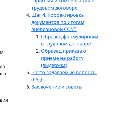
гарантий и компенсаций в
трудовом договоре
Шаг 4. Корректировка
документов по итогам
внеплановой СОУТ
Образец формулировки
в трудовом договоре
Образец приказа о
им
приеме на работу
(выдержка)
ую
Часто задаваемые вопросы
ого
(FAQ)
Заключение и советы
овия