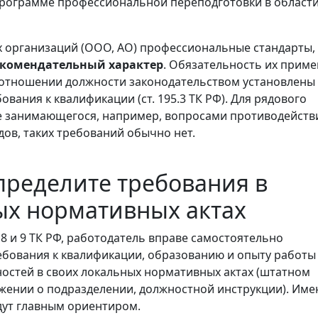
рограмме профессиональной переподготовки в област
 организаций (ООО, АО) профессиональные стандарты, 
комендательный характер
. Обязательность их прим
в отношении должности законодательством установлены
вания к квалификации (ст. 195.3 ТК РФ). Для рядового
е занимающегося, например, вопросами противодейств
дов, таких требований обычно нет.
пределите требования в
ых нормативных актах
 8 и 9 ТК РФ, работодатель вправе самостоятельно
ебования к квалификации, образованию и опыту работы
остей в своих локальных нормативных актах (штатном
жении о подразделении, должностной инструкции). Име
дут главным ориентиром.