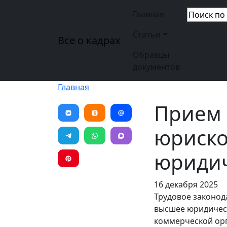
Перейти к основному содержанию
Основная н
Главная
Статьи
Все о кадрах
Образцы
документов
Главная
Прием 
юриско
юридич
16 декабря 2025
Трудовое законод
высшее юридическ
коммерческой орг