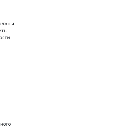
должны
ить
ости
ьного