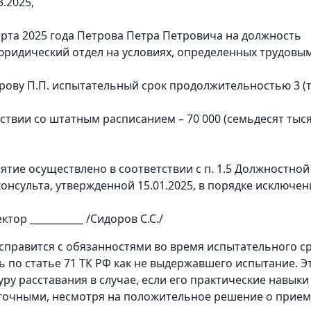
3.2025,
марта 2025 года Петрова Петра Петровича на должность
юридический отдел на условиях, определенных трудовы
трову П.П. испытательный срок продолжительностью 3 (
тствии со штатным расписанием – 70 000 (семьдесят тыс
тие осуществлено в соответствии с п. 1.5 Должностной
онсульта, утвержденной 15.01.2025, в порядке исключен
тор ___________ /Сидоров С.С./
 справится с обязанностями во время испытательного ср
ь по статье 71 ТК РФ как не выдержавшего испытание. Э
ру расставания в случае, если его практические навыки
точными, несмотря на положительное решение о прием