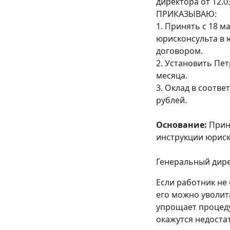
директора от 12.0
ПРИКАЗЫВАЮ:
1. Принять с 18 
юрисконсульта в 
договором.
2. Установить Пе
месяца.
3. Оклад в соотве
рублей.
Основание:
Приня
инструкции юриск
Генеральный дирек
Если работник не
его можно уволит
упрощает процеду
окажутся недоста