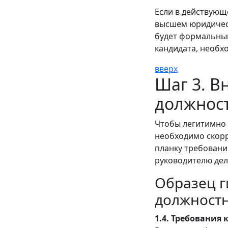
Если в действующ
высшем юридическ
будет формальным
кандидата, необх
вверх
Шаг 3. В
должнос
Чтобы легитимно 
необходимо скор
планку требовани
руководителю дел
Образец г
должност
1.4. Требования