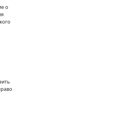
ие о
ия
кого
зить
право