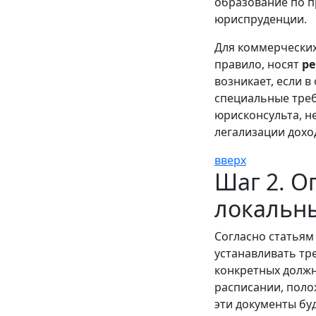
образование по п
юриспруденции.
Для коммерческих
правило, носят
ре
возникает, если 
специальные требо
юрисконсульта, н
легализации дохо
вверх
Шаг 2. О
локальн
Согласно статьям
устанавливать тр
конкретных должн
расписании, поло
эти документы бу