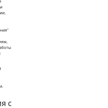
я
 и
ии,
ания"
иям,
работы
и
й
а.
я с