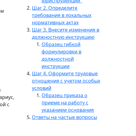
юриспруденции"
Шаг 2. Определите
им
требования в локальных
нормативных актах
Шаг 3. Внесите изменения в
должностную инструкцию
Образец гибкой
формулировки в
должностной
инструкции
Шаг 4. Оформите трудовые
отношения с учетом особых
условий
й
Образец приказа о
ариус,
приеме на работу с
ой с
указанием основания
Ответы на частые вопросы