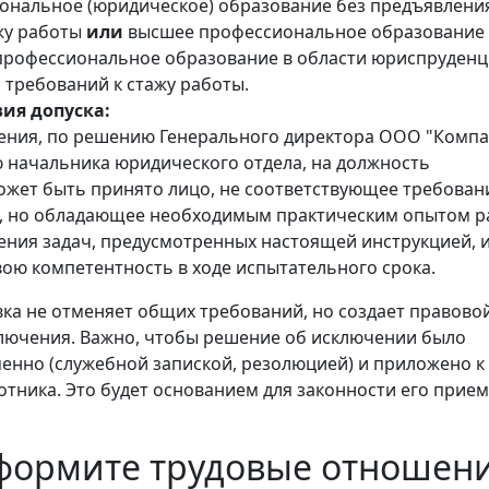
ональное (юридическое) образование без предъявлени
жу работы
или
высшее профессиональное образование
профессиональное образование в области юриспруденц
 требований к стажу работы.
вия допуска:
ения, по решению Генерального директора ООО "Комп
 начальника юридического отдела, на должность
жет быть принято лицо, не соответствующее требован
.4, но обладающее необходимым практическим опытом 
ения задач, предусмотренных настоящей инструкцией, 
ою компетентность в ходе испытательного срока.
ка не отменяет общих требований, но создает правово
лючения. Важно, чтобы решение об исключении было
нно (служебной запиской, резолюцией) и приложено к
отника. Это будет основанием для законности его прием
формите трудовые отношени