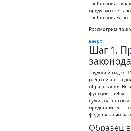
требования к ква
предусмотреть во
требованиям, по 
Рассмотрим поша
вверх
Шаг 1. П
законод
Трудовой кодекс 
работников на д
образование. Иск
функции требует с
судья, патентный
представительств
федеральным зако
Образец в