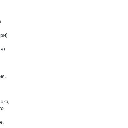
м
три)
яч)
ия.
ока,
то
е.