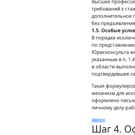
Высшее професси
требований к ста
дополнительное 
без предъявления
1.5. Особые усло
В порядке исключ
по представлению
Юрисконсульта мо
указанным в п. 1
в области выполн
подтвердившее св
Такая формулиров
механизм для иск
оформлено письме
личному делу раб
вверх
Шаг 4. О