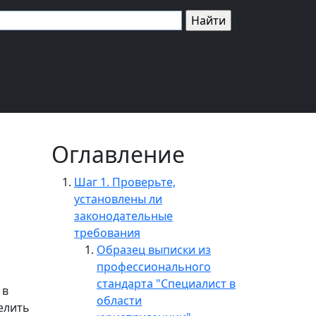
Оглавление
Шаг 1. Проверьте,
установлены ли
законодательные
требования
Образец выписки из
профессионального
стандарта "Специалист в
 в
области
елить