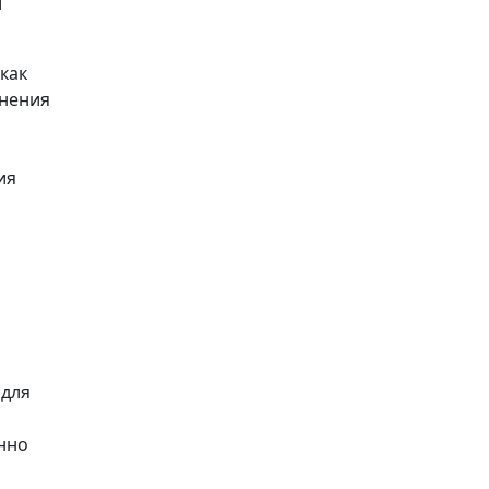
и
как
енения
ия
 для
нно