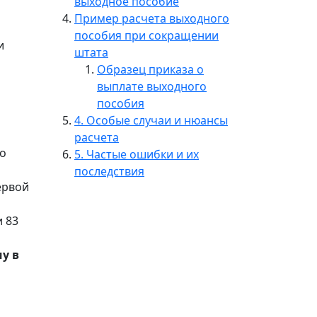
выходное пособие
Пример расчета выходного
пособия при сокращении
и
штата
Образец приказа о
выплате выходного
пособия
4. Особые случаи и нюансы
расчета
го
5. Частые ошибки и их
последствия
ервой
и 83
у в