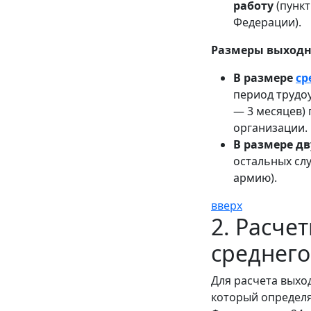
работу
(пункт
Федерации).
Размеры выходн
В размере
ср
период трудоу
— 3 месяцев)
организации.
В размере дв
остальных сл
армию).
вверх
2. Расче
среднего
Для расчета выхо
который определя