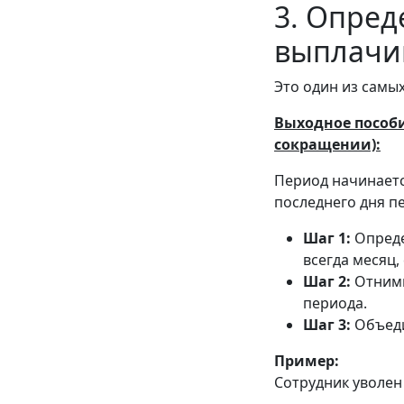
3. Опред
выплачи
Это один из самы
Выходное пособи
сокращении):
Период начинаетс
последнего дня п
Шаг 1:
Опреде
всегда месяц
Шаг 2:
Отними
периода.
Шаг 3:
Объеди
Пример:
Сотрудник уволен 