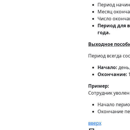
Период начина
Месяц оконча
Число окончани
Период для в
года.
Выходное пособи
Период всегда сос
Начало:
день,
Окончание:
1
Пример:
Сотрудник уволен 
Начало период
Окончание пер
вверх