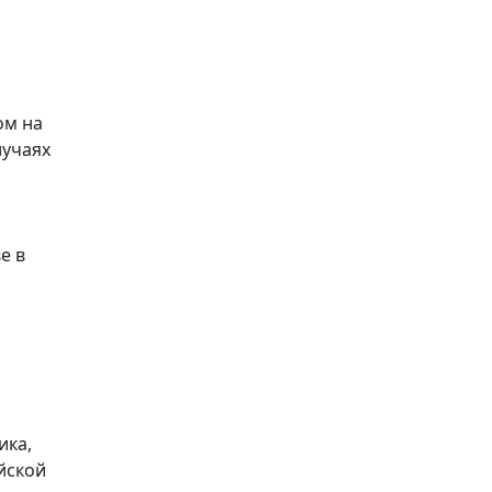
ом на
лучаях
е в
ика,
йской