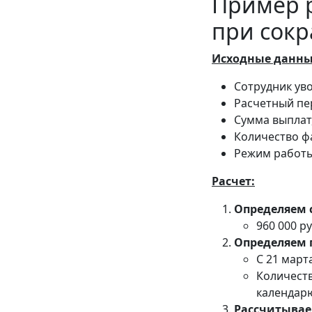
Пример р
при сок
Исходные данны
Сотрудник уво
Расчетный пер
Сумма выплат,
Количество ф
Режим работы
Расчет:
Определяем 
960 000 ру
Определяем 
С 21 март
Количеств
календар
Рассчитывае