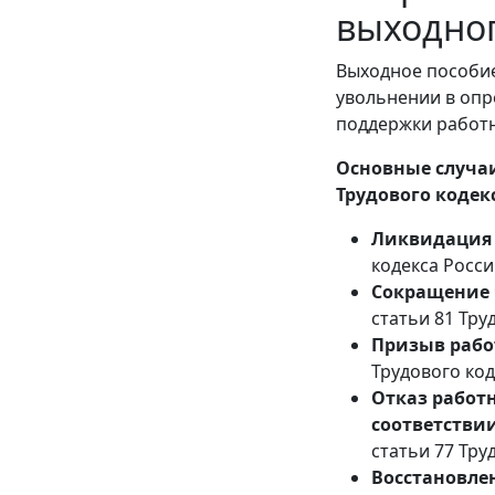
выходно
Выходное пособие
увольнении в опр
поддержки работн
Основные случаи
Трудового кодек
Ликвидация
кодекса Росс
Сокращение 
статьи 81 Тру
Призыв рабо
Трудового код
Отказ работн
соответстви
статьи 77 Тру
Восстановлен