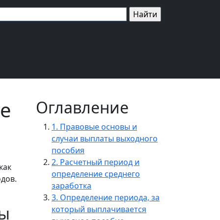
те
Оглавление
1. Правовые основы и
случаи выплаты выходного
пособия
2. Расчетный период и
как
определение среднего
одов.
заработка
3. Определение периода, за
ты
который выплачивается