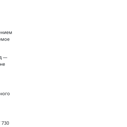
ением
емое
од —
 не
ного
 730