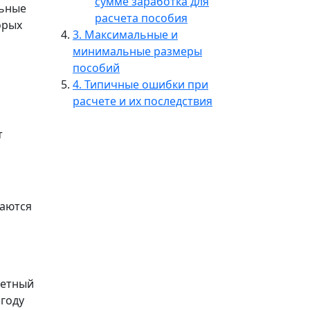
сумме заработка для
льные
расчета пособия
орых
3. Максимальные и
минимальные размеры
пособий
4. Типичные ошибки при
расчете и их последствия
т
ваются
четный
 году