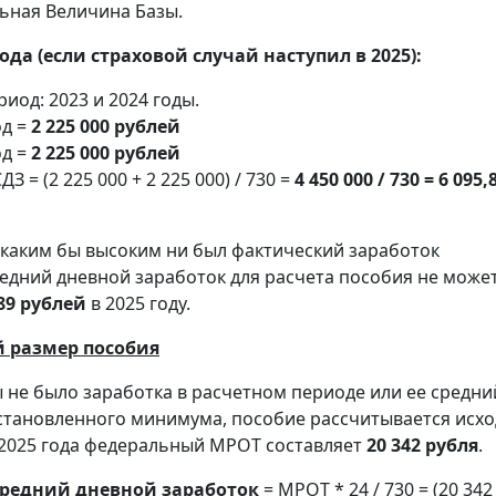
ьная Величина Базы.
года (если страховой случай наступил в 2025):
иод: 2023 и 2024 годы.
од =
2 225 000 рублей
од =
2 225 000 рублей
 = (2 225 000 + 2 225 000) / 730 =
4 450 000 / 730 = 6 095,
о каким бы высоким ни был фактический заработок
редний дневной заработок для расчета пособия не може
,89 рублей
в 2025 году.
 размер пособия
ы не было заработка в расчетном периоде или ее средни
становленного минимума, пособие рассчитывается исхо
 2025 года федеральный МРОТ составляет
20 342 рубля
.
едний дневной заработок
= МРОТ * 24 / 730 = (20 342 