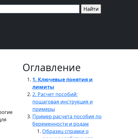
Оглавление
1. Ключевые понятия и
лимиты
2. Расчет пособий:
пошаговая инструкция и
примеры
рогие
Пример расчета пособия по
для
беременности и родам
Образец справки о