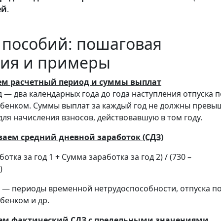
ей
.
т пособий: пошаговая
ция и примеры
яем расчетный период и суммы выплат
 — два календарных года до года наступления отпуска п
ребенком. Суммы выплат за каждый год не должны превы
для начисления взносов, действовавшую в том году.
ваем средний дневной заработок (СДЗ)
отка за год 1 + Сумма заработка за год 2) / (730 –
)
— периоды временной нетрудоспособности, отпуска п
ебенком и др.
аем фактический СДЗ с предельными значениями