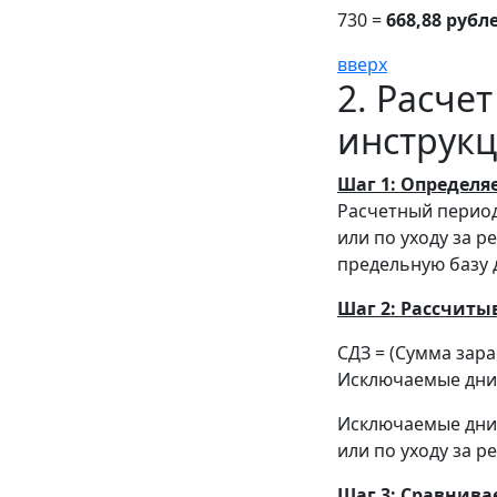
730 =
668,88 рубл
вверх
2. Расче
инструк
Шаг 1: Определ
Расчетный период
или по уходу за 
предельную базу 
Шаг 2: Рассчиты
СДЗ = (Сумма зараб
Исключаемые дни
Исключаемые дни 
или по уходу за р
Шаг 3: Сравнив