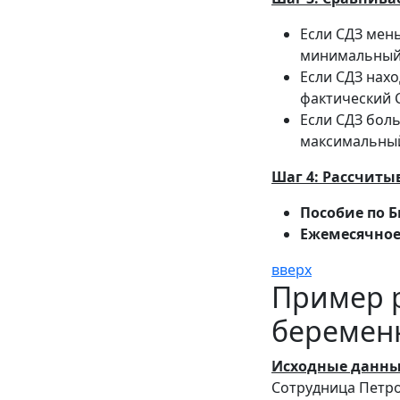
Если СДЗ мень
минимальный
Если СДЗ нах
фактический 
Если СДЗ боль
максимальный
Шаг 4: Рассчиты
Пособие по 
Ежемесячное 
вверх
Пример р
беремен
Исходные данны
Сотрудница Петров