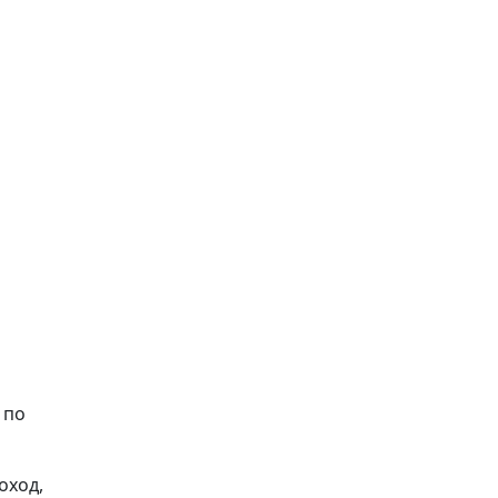
 по
оход,