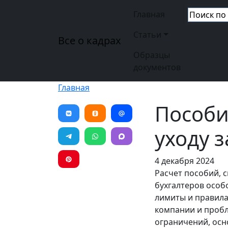
Перейти к основному содержанию
Основная н
Главная
Статьи
Все о кадрах
Образцы
документов
Главная
Пособи
уходу з
4 декабря 2024
Расчет пособий, 
бухгалтеров особ
лимиты и правила
компании и пробл
ограничений, осн