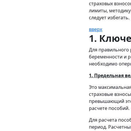
страховых взносо
лимиты, методику
следует избегать.
вверх
1. Ключ
Для правильного 
беременности и ро
необходимо опер
1. Предельная в
Это максимальна
страховые взносы
превышающий этот
расчете пособий.
Для расчета посо
период. Расчетны