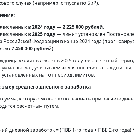
ового случая (например, отпуска по БиР).
чения:
начисленных в
2024 году
—
2 225 000 рублей
.
начисленных в
2025 году
— лимит установлен Постановл
а Российской Федерации в конце 2024 года (прогнозиру
около
2 450 000 рублей
).
удница уходит в декрет в 2025 году, ее расчетный пери
 Сумма выплат, учитываемых для пособия за каждый год,
установленных на тот период лимитов.
азмер среднего дневного заработка
 сумма, которую можно использовать при расчете днев
одится расчетным путем.
й дневной заработок = (ПВБ 1-го года + ПВБ 2-го года) /