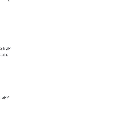
о БиР
шать
о БиР