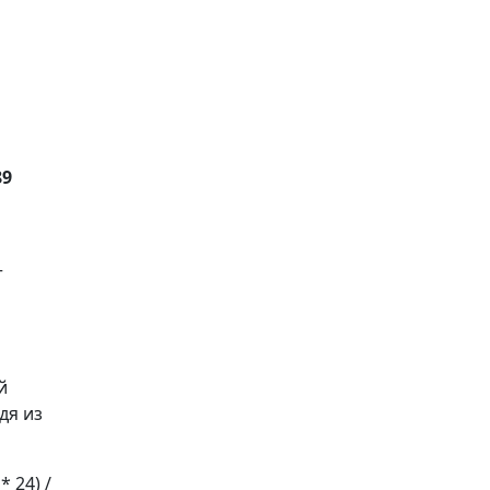
89
т
й
дя из
* 24) /