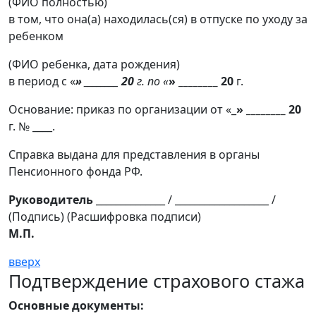
(ФИО полностью)
в том, что она(а) находилась(ся) в отпуске по уходу за
ребенком
(ФИО ребенка, дата рождения)
в период с «
» ________ 20
г. по «
» ________ 20
г.
Основание: приказ по организации от «_
» ________ 20
г. № ____.
Справка выдана для представления в органы
Пенсионного фонда РФ.
Руководитель
______________ / ___________________ /
(Подпись) (Расшифровка подписи)
М.П.
вверх
Подтверждение страхового стажа
Основные документы: