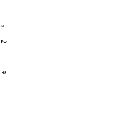
 и
 РФ
 на