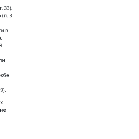
. 33).
о
(п. 3
и в
.
й
ли
ужбе
9).
х
не