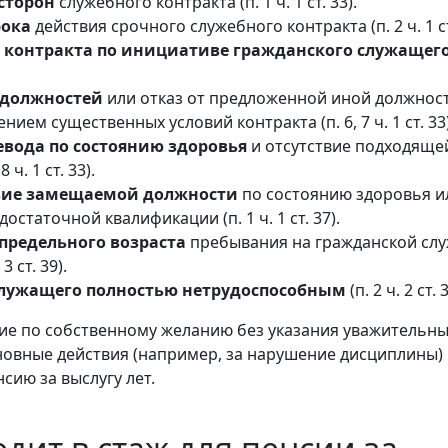
сторон
служебного контракта (п. 1 ч. 1 ст. 33).
рока
действия срочного служебного контракта (п. 2 ч. 1 ст
 контракта по инициативе гражданского служащег
 должностей
или отказ от предложенной иной должност
нием существенных условий контракта (п. 6, 7 ч. 1 ст. 33)
евода по состоянию здоровья
и отсутствие подходяще
 ч. 1 ст. 33).
вие замещаемой должности
по состоянию здоровья и
остаточной квалификации (п. 1 ч. 1 ст. 37).
предельного возраста
пребывания на гражданской сл
 3 ст. 39).
лужащего полностью нетрудоспособным
(п. 2 ч. 2 ст. 3
е по собственному желанию без указания уважительны
новные действия (например, за нарушение дисциплины)
сию за выслугу лет.