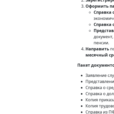
Зарегистрир
Оформить па
Справка 
экономич
Справка 
Представ
документ,
пенсии.
Направить
по
месячный ср
Пакет документо
Заявление сл
Представлени
Справка о ср
Справка о дол
Копия приказ
Копия трудов
Справка из ПФ