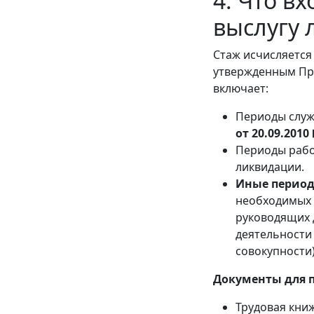
4. Что вх
выслугу 
Стаж исчисляется
утвержденным При
включает:
Периоды служ
от 20.09.2010
Периоды рабо
ликвидации.
Иные перио
необходимых 
руководящих 
деятельности 
совокупности
Документы для 
Трудовая книж