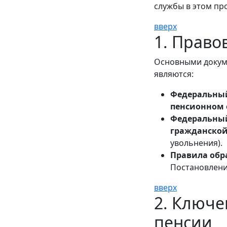
службы в этом пр
вверх
1. Право
Основными докуме
являются:
Федеральный 
пенсионном 
Федеральный 
гражданской
увольнения).
Правила обра
Постановлени
вверх
2. Ключе
пенсии