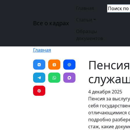
Перейти к основному содержанию
Основная н
Главная
Статьи
Все о кадрах
Образцы
документов
Главная
Пенсия
служащ
4 декабря 2025
Пенсия за выслуг
себя государстве
отличающимися от
подробно разбере
стаж, какие доку