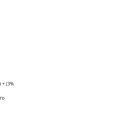
 + (3%
го