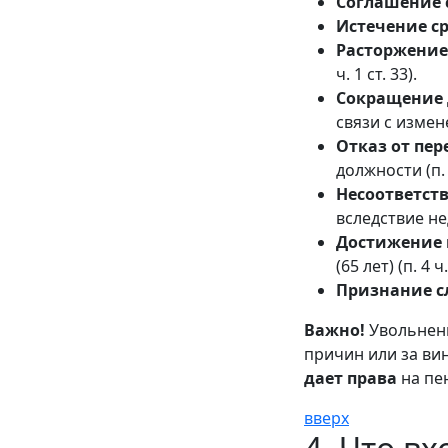
Соглашение 
Истечение с
Расторжение
ч. 1 ст. 33).
Сокращение
связи с измене
Отказ от пер
должности (п. 8
Несоответст
вследствие нед
Достижение 
(65 лет) (п. 4 ч.
Признание с
Важно!
Увольнени
причин или за ви
дает права
на пен
вверх