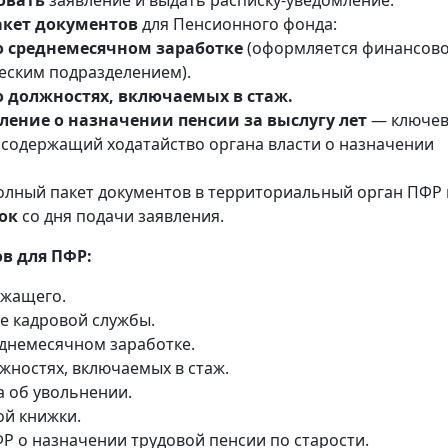
овать
заявление и выдать расписку-уведомление.
кет документов
для Пенсионного фонда:
о среднемесячном заработке
(оформляется финансово
еским подразделением).
о должностях, включаемых в стаж.
ление о назначении пенсии за выслугу лет
— ключе
 содержащий ходатайство органа власти о назначении
лный пакет документов в территориальный орган ПФР 
ок
со дня подачи заявления.
в для ПФР:
ужащего.
е кадровой службы.
еднемесячном заработке.
жностях, включаемых в стаж.
а об увольнении.
ой книжки.
Р о назначении трудовой пенсии по старости.