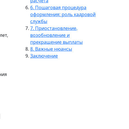
расчета
6. Пошаговая процедура
оформления: роль кадровой
службы
7. Приостановление,
лет,
возобновление и
прекращение выплаты
8. Важные нюансы
Заключение
ния
я