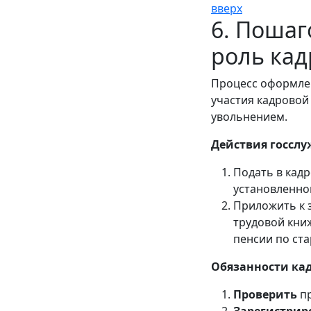
вверх
6. Пошаг
роль ка
Процесс оформлен
участия кадровой
увольнением.
Действия госслу
Подать в кад
установленно
Приложить к 
трудовой книж
пенсии по ста
Обязанности ка
Проверить
пр