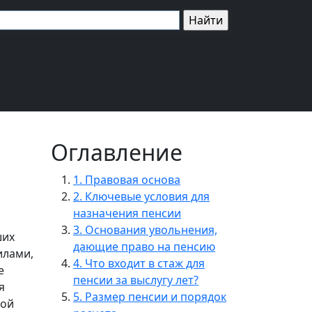
Оглавление
1. Правовая основа
2. Ключевые условия для
назначения пенсии
3. Основания увольнения,
ших
дающие право на пенсию
илами,
4. Что входит в стаж для
е
пенсии за выслугу лет?
я
5. Размер пенсии и порядок
вой