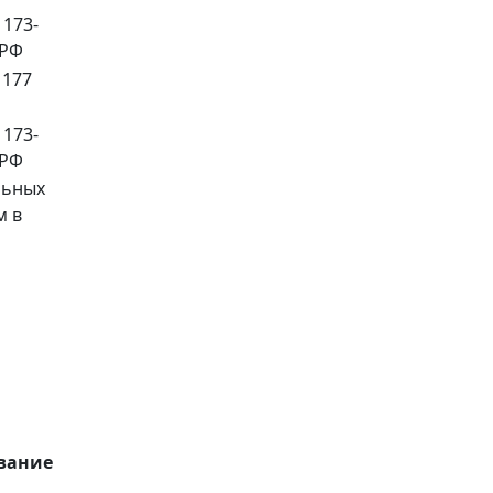
 173-
 РФ
 177
 173-
 РФ
льных
м в
вание