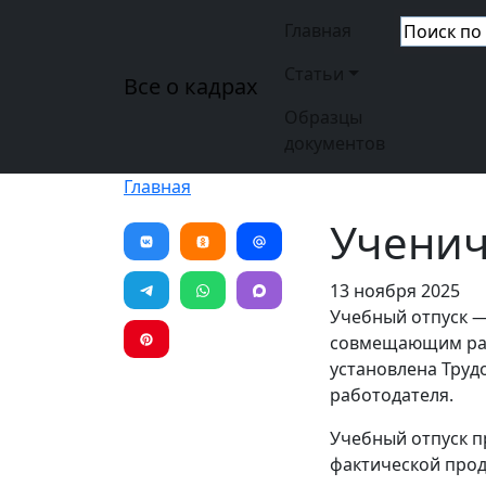
Перейти к основному содержанию
Основная н
Главная
Статьи
Все о кадрах
Образцы
документов
Главная
Ученич
13 ноября 2025
Учебный отпуск —
совмещающим раб
установлена Труд
работодателя.
Учебный отпуск пр
фактической прод