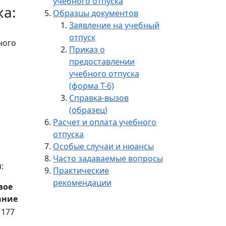
учебного отпуска
ка:
Образцы документов
Заявление на учебный
отпуск
ного
Приказ о
предоставлении
учебного отпуска
(форма Т-6)
Справка-вызов
(образец)
Расчет и оплата учебного
отпуска
Особые случаи и нюансы
Часто задаваемые вопросы
:
Практические
рекомендации
вое
ание
 177