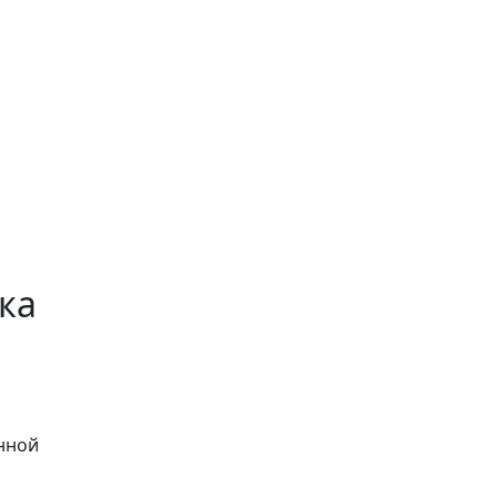
ка
нной