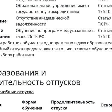
Образовательное учреждение имеет
Статьи
государственную аккредитацию
176 ТК
Отсутствие академической
Статья
ние
задолженности
ТК РФ
ий
Обучение по программам, указанным в
Статьи
вания
главе 26 ТК РФ
176 ТК
и работник обучается одновременно в двух образовате
бный отпуск предоставляется только в связи с обучение
выбору работника.
разования и
тельность отпусков
чебные отпуска
Форма
Продолжительность
я
Осно
обучения
отпуска