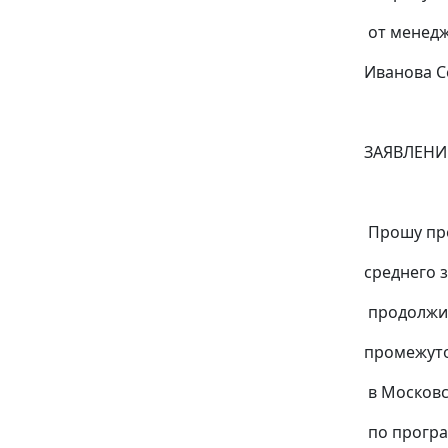
от менеджера
Иванова Серг
ЗАЯВЛЕНИ
Прошу предоста
среднего зарабо
продолжительно
промежуточной 
в Московском 
по программе