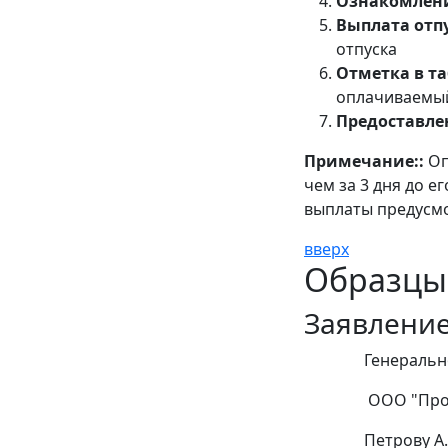
Ознакомлени
Выплата отп
отпуска
Отметка в та
оплачиваемый,
Предоставле
Примечание::
Оп
чем за 3 дня до е
выплаты предусмо
вверх
Образцы
Заявление
Генеральному
ООО "Произво
Петрову А.