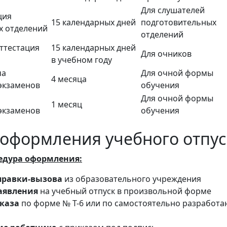
Для слушателей
ция
15 календарных дней
подготовительных
х отделений
отделений
ттестация
15 календарных дней
Для очников
в учебном году
ча
Для очной формы
4 месяца
экзаменов
обучения
Для очной формы
1 месяц
экзаменов
обучения
оформления учебного отпус
едура оформления:
правки-вызова
из образовательного учреждения
аявления
на учебный отпуск в произвольной форме
каза
по форме № Т-6 или по самостоятельно разработа