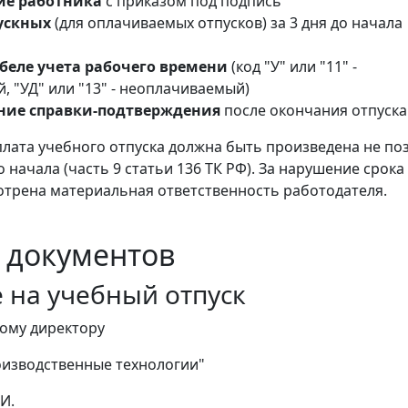
е работника
с приказом под подпись
ускных
(для оплачиваемых отпусков) за 3 дня до начала
беле учета рабочего времени
(код "У" или "11" -
 "УД" или "13" - неоплачиваемый)
ние справки-подтверждения
после окончания отпуска
лата учебного отпуска должна быть произведена не по
го начала (часть 9 статьи 136 ТК РФ). За нарушение срока
трена материальная ответственность работодателя.
 документов
 на учебный отпуск
 директору
дственные технологии"
И.