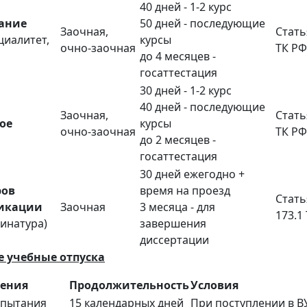
40 дней - 1-2 курс
ание
50 дней - последующие
Заочная,
Стать
циалитет,
курсы
очно-заочная
ТК РФ
до 4 месяцев -
госаттестация
30 дней - 1-2 курс
40 дней - последующие
Заочная,
Стать
ое
курсы
очно-заочная
ТК РФ
до 2 месяцев -
госаттестация
30 дней ежегодно +
ров
время на проезд
Стать
икации
Заочная
3 месяца - для
173.1
динатура)
завершения
диссертации
 учебные отпуска
ления
Продолжительность
Условия
спытания
15 календарных дней
При поступлении в В