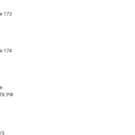
я 173
я 174
я
 ТК РФ
УЗ