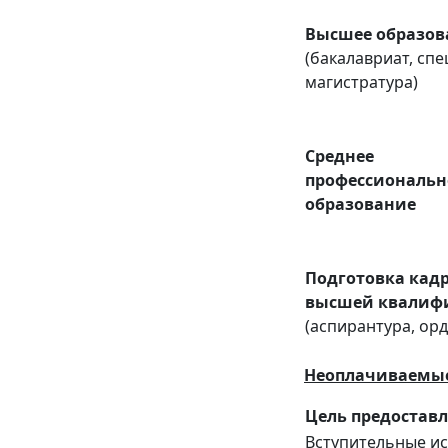
Высшее образов
(бакалавриат, спе
магистратура)
Среднее
профессиональн
образование
Подготовка кад
высшей квалиф
(аспирантура, ор
Неоплачиваемые
Цель предостав
Вступительные и