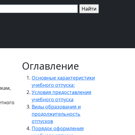
Оглавление
Основные характеристики
учебного отпуска:
икам,
Условия предоставления
учебного отпуска
етного
Виды образования и
продолжительность
отпусков
Порядок оформления