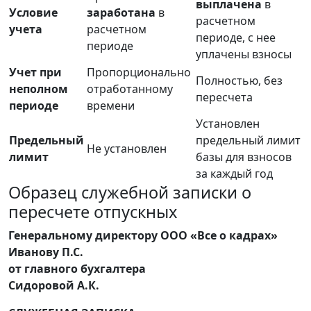
выплачена
в
Условие
заработана
в
расчетном
учета
расчетном
периоде, с нее
периоде
уплачены взносы
Учет при
Пропорционально
Полностью, без
неполном
отработанному
пересчета
периоде
времени
Установлен
Предельный
предельный лимит
Не установлен
лимит
базы для взносов
за каждый год
Образец служебной записки о
пересчете отпускных
Генеральному директору ООО «Все о кадрах»
Иванову П.С.
от главного бухгалтера
Сидоровой А.К.