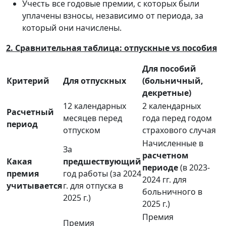
Учесть все годовые премии, с которых были
уплачены взносы, независимо от периода, за
который они начислены.
2. Сравнительная таблица: отпускные vs пособия
Для пособий
Критерий
Для отпускных
(больничный,
декретные)
12 календарных
2 календарных
Расчетный
месяцев перед
года перед годом
период
отпуском
страхового случая
Начисленные в
За
расчетном
Какая
предшествующий
периоде
(в 2023-
премия
год работы (за 2024
2024 гг. для
учитывается
г. для отпуска в
больничного в
2025 г.)
2025 г.)
Премия
Премия