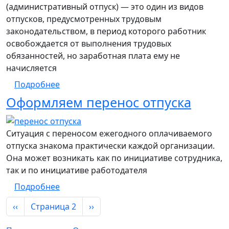
(административный отпуск) — это один из видов
отпусков, предусмотренных трудовым
законодательством, в период которого работник
освобождается от выполнения трудовых
обязанностей, но заработная плата ему не
начисляется
о Десять вопросов про отпуск за свой сче
Подробнее
Оформляем перенос отпуска
Ситуация с переносом ежегодного оплачиваемого
отпуска знакома практически каждой организации.
Она может возникать как по инициативе сотрудника,
так и по инициативе работодателя
о Оформляем перенос отпуска
Подробнее
Нумерация страниц
Предыдущая страница
Следующая страница
‹‹
Страница 2
››