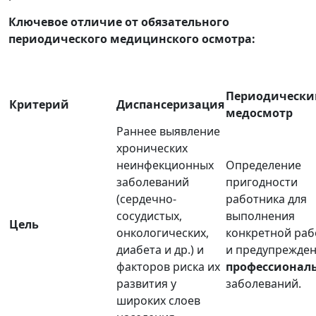
Ключевое отличие от обязательного
периодического медицинского осмотра:
Периодически
Критерий
Диспансеризация
медосмотр
Раннее выявление
хронических
неинфекционных
Определение
заболеваний
пригодности
(сердечно-
работника для
сосудистых,
выполнения
Цель
онкологических,
конкретной ра
диабета и др.) и
и предупрежде
факторов риска их
профессионал
развития у
заболеваний.
широких слоев