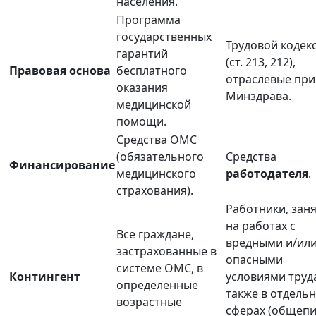
населения.
Программа
государственных
Трудовой кодек
гарантий
(ст. 213, 212),
Правовая основа
бесплатного
отраслевые при
оказания
Минздрава.
медицинской
помощи.
Средства ОМС
(обязательного
Средства
Финансирование
медицинского
работодателя
.
страхования).
Работники, зан
на работах с
Все граждане,
вредными и/ил
застрахованные в
опасными
системе ОМС, в
Контингент
условиями труда
определенные
также в отдель
возрастные
сферах (общепи