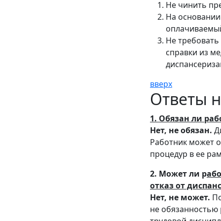
Не чинить пр
На основании
оплачиваемый 
Не требовать
справки из м
диспансериза
вверх
Ответы н
1. Обязан ли ра
Нет, не обязан.
Ди
Работник может о
процедур в ее рам
2. Может ли р
аб
отказ от диспан
Нет, не может.
По
не обязанностью 