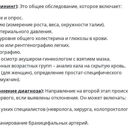
рининг)
:
Это общее обследование, которое включает:
е и опрос.
 (измерение роста, веса, окружности талии).
териального давления.
уровня общего холестерина и глюкозы в крови.
 или рентгенографию легких.
ографию.
 осмотр акушером-гинекологом с взятием мазка.
ных возрастных групп – анализ кала на скрытую кровь,
(для женщин), определение простат-специфического
 мужчин).
очнение диагноза)
:
Направление на второй этап проис
ервого, если выявлены отклонения. Он может включать:
узких специалистов (невролога, хирурга, колопроктолог
канирование брахицефальных артерий.