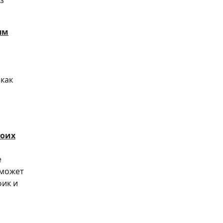
з
ям
как
воих
е
 может
фик и
,