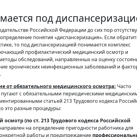
мается под диспансеризаци
одательстве Российской Федерации до сих пор отсутству
 определение понятия «диспансеризация». Если обратит
тике, то под диспансеризацией понимается комплекс
лючающий профилактический медицинский осмотр и
етоды обследований, направленных на оценку состоян
ние хронических неинфекционных заболеваний и факто
.
е от обязательного медицинского осмотра:
Часто
 путают с обязательными периодическими медицински
ментированными статьей 213 Трудового кодекса Россий
о это разные процедуры:
осмотр (по ст. 213 Трудового кодекса Российской
аправлен на определение пригодности работника для
онкретной работы и предупреждение
профессиональн