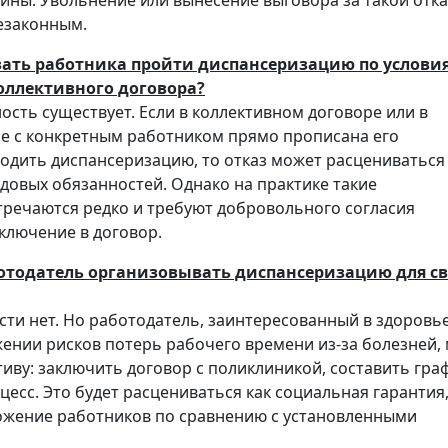
ины. Увольнение или вынесение выговора за такой отка
езаконным.
зать работника пройти диспансеризацию по услови
оллективного договора?
ость существует. Если в коллективном договоре или в
е с конкретным работником прямо прописана его
одить диспансеризацию, то отказ может расцениваться 
довых обязанностей. Однако на практике такие
речаются редко и требуют добровольного согласия
включение в договор.
ботодатель организовывать диспансеризацию для с
ти нет. Но работодатель, заинтересованный в здоровь
жении рисков потерь рабочего времени из-за болезней,
иву: заключить договор с поликлиникой, составить гра
цесс. Это будет расцениваться как социальная гарантия
жение работников по сравнению с установленными