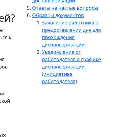
диспансеризации
Ответы на частые вопросы
ей?
Образцы документов
Заявление работника о
ет
предоставлении дня для
ься к
прохождения
диспансеризации
Уведомление от
ия
работодателя о графике
ров
диспансеризации
(инициатива
работодателя)
ми
ской
ых