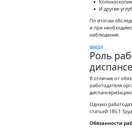
Колоноскопи
И другие углу
По итогам обслед
и при необходимо
наблюдение.
вверх
Роль раб
диспанс
В отличие от обя
работодателя орг
диспансеризацию
Однако работодат
статьей 185.1 Тр
Обязанности раб