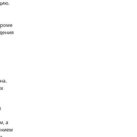
цию.
кроме
дения
на.
ых
а
м, а
ением