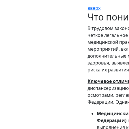
вверх
Что пони
В трудовом закон
четкое легальное
медицинской прак
мероприятий, вк
дополнительные м
здоровья, выявле
риска их развития
Ключевое отличи
диспансеризацию
осмотрами, регла
Федерации. Однак
Медицинский 
Федерации)
н
выполнения к