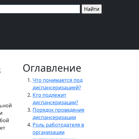
в
Оглавление
Что понимается под
диспансеризацией?
Кто подлежит
диспансеризации?
льной
Порядок проведения
и
диспансеризации
обой
Роль работодателя в
ет
организации