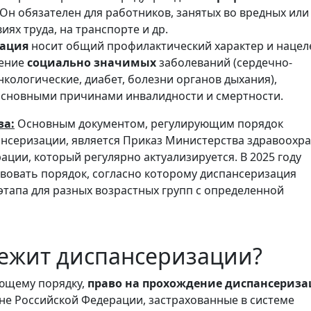
Он обязателен для работников, занятых во вредных или
иях труда, на транспорте и др.
зация
носит общий профилактический характер и нацел
ление
социально значимых
заболеваний (сердечно-
нкологические, диабет, болезни органов дыхания),
сновными причинами инвалидности и смертности.
за:
Основным документом, регулирующим порядок
нсеризации, является Приказ Министерства здравоохр
ации, который регулярно актуализируется. В 2025 году
вовать порядок, согласно которому диспансеризация
 этапа для разных возрастных групп с определенной
ежит диспансеризации?
ющему порядку,
право на прохождение диспансериз
не Российской Федерации, застрахованные в системе