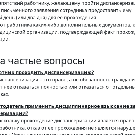
епятствий работнику, желающему пройти диспансериза
 письменного заявления сотрудника предоставить ему
день (или два дня) для ее прохождения.
 от работника каких-либо дополнительных документов, 
едицинской организации, подтверждающей факт прохож
ции.
а частые вопросы
ботник проходить диспансеризацию?
спансеризация – это право, а не обязанность граждани
т нее отказаться полностью или отказаться от отдельн
ках.
отодатель применить дисциплинарное взыскание з
серизации?
скольку прохождение диспансеризации является право
работника, отказ от ее прохождения не является наруш