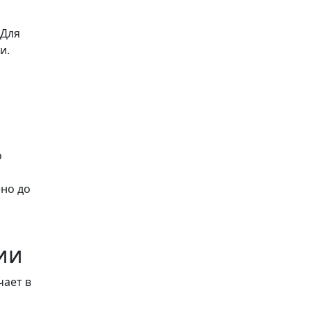
 Для
и.
о
ено до
ии
чает в