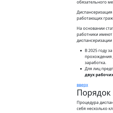
обязательного ме
Диспансеризация 
работающих гражд
На основании ста
работники имеют 
диспансеризации 
В 2025 году з
прохождения 
заработка.
Для лиц пред
двух рабочи
вверх
Порядок
Процедура диспан
себя несколько к