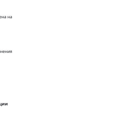
ена на
анения
ации