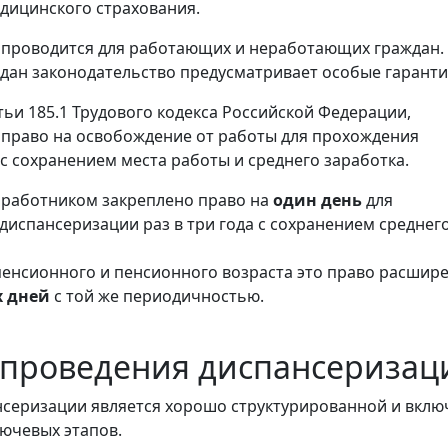
дицинского страхования.
проводится для работающих и неработающих граждан.
ан законодательство предусматривает особые гаранти
тьи 185.1 Трудового кодекса Российской Федерации,
право на освобождение от работы для прохождения
с сохранением места работы и среднего заработка.
а работником закреплено право на
один день
для
диспансеризации раз в три года с сохранением среднег
пенсионного и пенсионного возраста это право расшир
х дней
с той же периодичностью.
 проведения диспансеризац
серизации является хорошо структурированной и вклю
лючевых этапов.