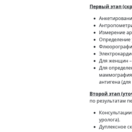
Первый этап (ск
Анкетировани
Антропометрию
Измерение ар
Определение 
Флюорографию
Электрокарди
Для женщин –
Для определен
маммография 
антигена (для
Второй этап (ут
по результатам п
Консультации 
уролога).
Дуплексное с