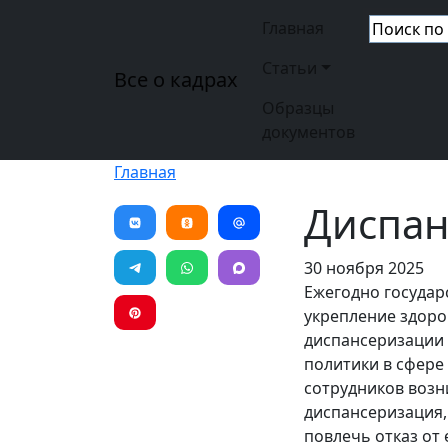
Перейти к основному содержанию
Основная н
Главная
Статьи
Все о кадрах
Образцы
документов
Главная
Диспан
30 ноября 2025
Ежегодно государ
укрепление здоро
диспансеризации
политики в сфере
сотрудников возн
диспансеризация,
повлечь отказ от