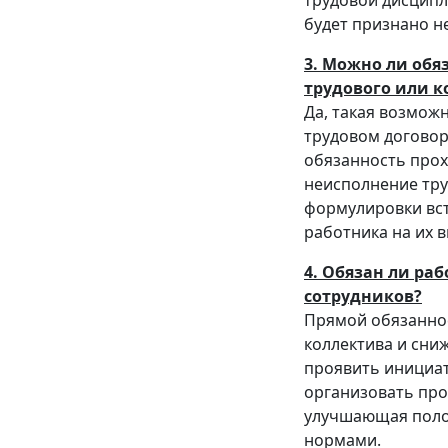
трудовой дисципл
будет признано н
3. Можно ли обя
трудового или к
Да, такая возможн
трудовом договор
обязанность прох
неисполнение тру
формулировки вст
работника на их 
4. Обязан ли ра
сотрудников?
Прямой обязаннос
коллектива и сни
проявить инициат
организовать про
улучшающая поло
нормами.